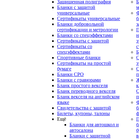
Защищенная полиграфия
Б
Бланки с защитой
м
универсальные
Сертификаты универсальные
б
Бланки добровольной
з
сертификации и метрологии
П
Бланки со спецэффектами
н
Сертификаты с защитой
э
Сертификаты со
с
спецэффектами
Б
Спортивные бланки
С
Cертификаты на простой
э
бумаге
С
Бланки СРО
п
Бланки с гравюрами
Ж
Бланк простого векселя
к
Бланк переводного векселя
О
Бланк векселя на английском
п
языке
Свидетельства с защитой
б
Билеты, купоны, талоны
ф
Ещё
П
Бланки для автошкол и
б
автосалона
б
Бланки с защитной
в