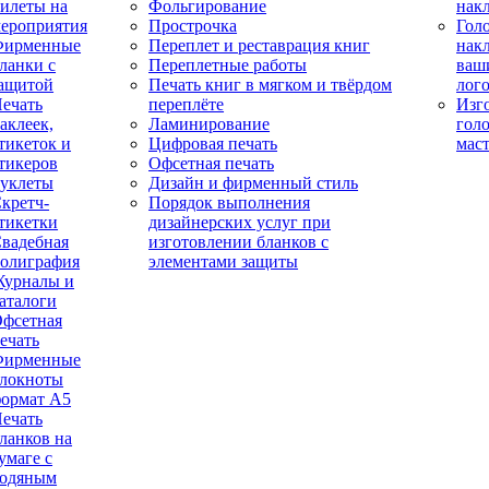
илеты на
Фольгирование
нак
ероприятия
Прострочка
Гол
Фирменные
Переплет и реставрация книг
нак
ланки с
Переплетные работы
ваш
ащитой
Печать книг в мягком и твёрдом
лог
ечать
переплёте
Изг
аклеек,
Ламинирование
гол
тикеток и
Цифровая печать
мас
тикеров
Офсетная печать
уклеты
Дизайн и фирменный стиль
кретч-
Порядок выполнения
тикетки
дизайнерских услуг при
вадебная
изготовлении бланков с
олиграфия
элементами защиты
урналы и
аталоги
фсетная
ечать
Фирменные
локноты
ормат А5
ечать
ланков на
умаге с
одяным