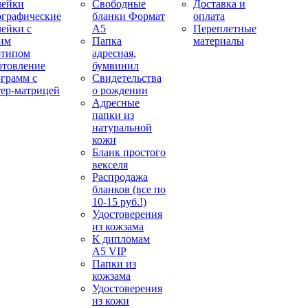
лейки
Свободные
Доставка и
ографические
бланки Формат
оплата
лейки с
А5
Переплетные
им
Папка
материалы
отипом
адресная,
отовление
бумвинил
ограмм с
Свидетельства
тер-матрицей
о рождении
Адресные
папки из
натуральной
кожи
Бланк простого
векселя
Распродажа
бланков (все по
10-15 руб.!)
Удостоверения
из кожзама
К дипломам
А5 VIP
Папки из
кожзама
Удостоверения
из кожи