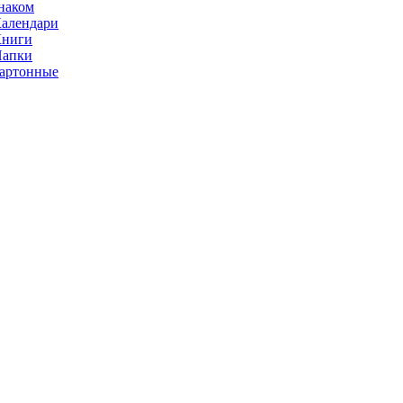
наком
алендари
Книги
Папки
артонные