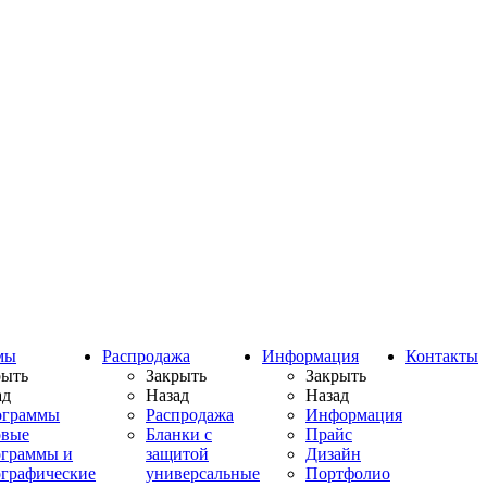
мы
Распродажа
Информация
Контакты
рыть
Закрыть
Закрыть
ад
Назад
Назад
ограммы
Распродажа
Информация
овые
Бланки с
Прайс
ограммы и
защитой
Дизайн
ографические
универсальные
Портфолио