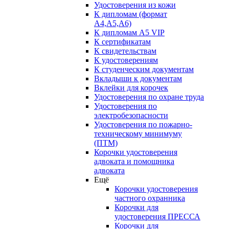
Удостоверения из кожи
К дипломам (формат
А4,А5,А6)
К дипломам А5 VIP
К сертификатам
К свидетельствам
К удостоверениям
К студенческим документам
Вкладыши к документам
Вклейки для корочек
Удостоверения по охране труда
Удостоверения по
электробезопасности
Удостоверения по пожарно-
техническому минимуму
(ПТМ)
Корочки удостоверения
адвоката и помощника
адвоката
Ещё
Корочки удостоверения
частного охранника
Корочки для
удостоверения ПРЕССА
Корочки для