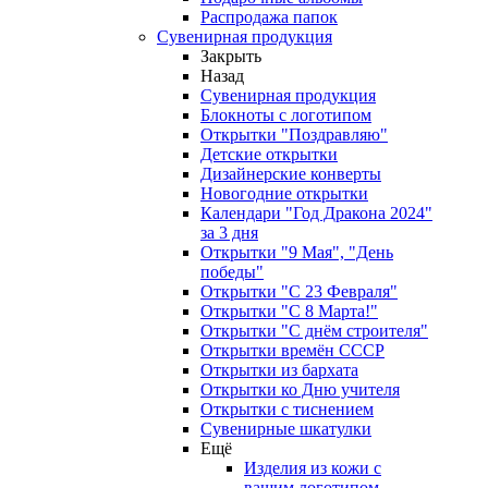
Распродажа папок
Сувенирная продукция
Закрыть
Назад
Сувенирная продукция
Блокноты с логотипом
Открытки "Поздравляю"
Детские открытки
Дизайнерские конверты
Новогодние открытки
Календари "Год Дракона 2024"
за 3 дня
Открытки "9 Мая", "День
победы"
Открытки "С 23 Февраля"
Открытки "С 8 Марта!"
Открытки "С днём строителя"
Открытки времён СССР
Открытки из бархата
Открытки ко Дню учителя
Открытки с тиснением
Сувенирные шкатулки
Ещё
Изделия из кожи с
вашим логотипом