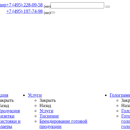
+7 (495) 228-09-58
(мн)
+7 (495) 197-74-98
(мн)
кция
Услуги
Голограм
акрыть
Закрыть
Зак
азад
Назад
Наз
родукция
Услуги
Гол
изитки
Тиснение
Гот
истовки и
Брендирование готовой
гол
лаеры
продукции
гол