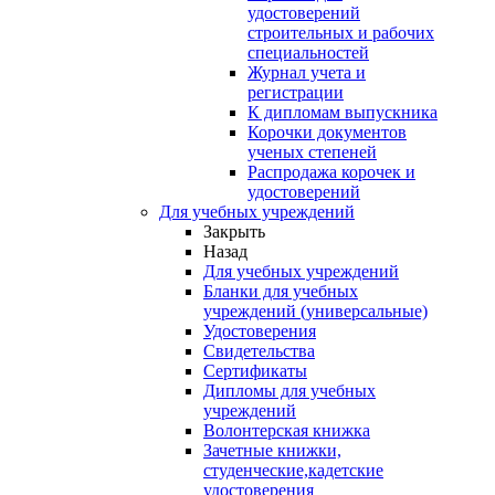
удостоверений
строительных и рабочих
специальностей
Журнал учета и
регистрации
К дипломам выпускника
Корочки документов
ученых степеней
Распродажа корочек и
удостоверений
Для учебных учреждений
Закрыть
Назад
Для учебных учреждений
Бланки для учебных
учреждений (универсальные)
Удостоверения
Свидетельства
Сертификаты
Дипломы для учебных
учреждений
Волонтерская книжка
Зачетные книжки,
студенческие,кадетские
удостоверения