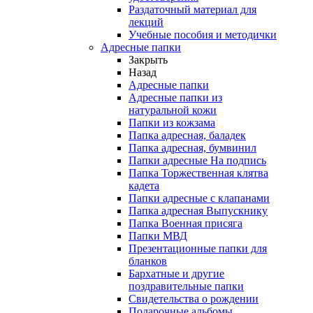
Раздаточный материал для
лекций
Учебные пособия и методички
Адресные папки
Закрыть
Назад
Адресные папки
Адресные папки из
натуральной кожи
Папки из кожзама
Папка адресная, баладек
Папка адресная, бумвинил
Папки адресные На подпись
Папка Торжественная клятва
кадета
Папки адресные с клапанами
Папка адресная Выпускнику
Папка Военная присяга
Папки МВД
Презентационные папки для
бланков
Бархатные и другие
поздравительные папки
Свидетельства о рождении
Подарочные альбомы