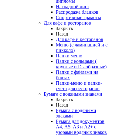
дипломы
Наградной лист
Распродажа бланков
Спортивные грамоты
Для кафе и ресторанов
Закрыть
Назад
Для кафе и ресторанов
Меню (с ламинацией и с
пикколо)
Папки меню
Папки с кольцами (
круглые и D - образные)
Папки с файлами на
болтах
Папки-меню и папки-
счета для ресторанов
Бумага с водяными знаками
Закрыть
Назад
Бумага с водяными
знаками
Бумага для документов
А4, А5, А3 и А2+ с
узорами водяных знаков