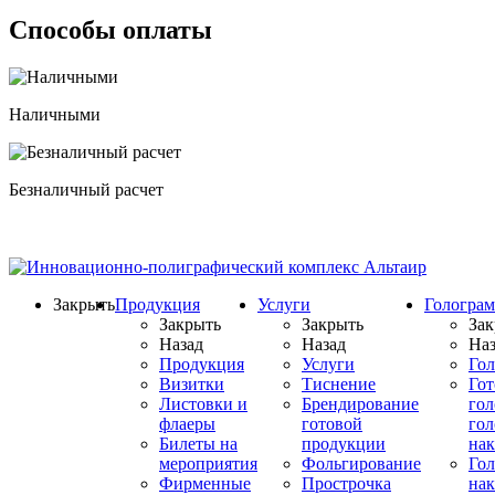
Способы оплаты
Наличными
Безналичный расчет
Закрыть
Продукция
Услуги
Гологра
Закрыть
Закрыть
Зак
Назад
Назад
Наз
Продукция
Услуги
Го
Визитки
Тиснение
Го
Листовки и
Брендирование
го
флаеры
готовой
гол
Билеты на
продукции
на
мероприятия
Фольгирование
Гол
Фирменные
Прострочка
нак