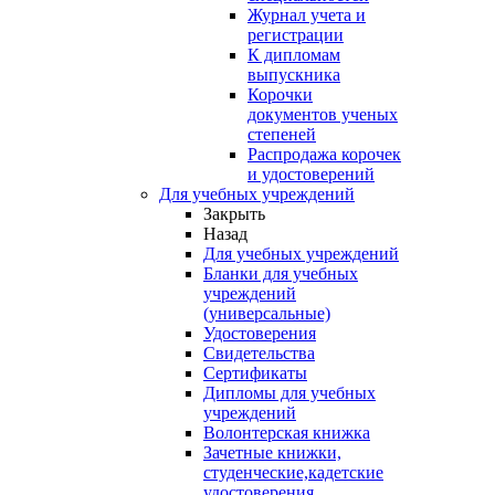
Журнал учета и
регистрации
К дипломам
выпускника
Корочки
документов ученых
степеней
Распродажа корочек
и удостоверений
Для учебных учреждений
Закрыть
Назад
Для учебных учреждений
Бланки для учебных
учреждений
(универсальные)
Удостоверения
Свидетельства
Сертификаты
Дипломы для учебных
учреждений
Волонтерская книжка
Зачетные книжки,
студенческие,кадетские
удостоверения