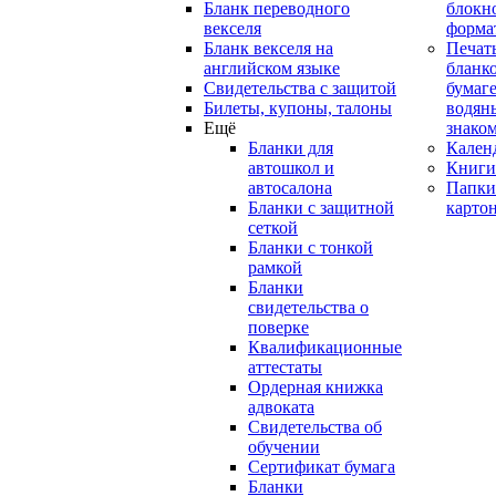
Бланк переводного
блокн
векселя
форма
Бланк векселя на
Печат
английском языке
бланко
Свидетельства с защитой
бумаге
Билеты, купоны, талоны
водян
Ещё
знако
Бланки для
Кален
автошкол и
Книги
автосалона
Папки
Бланки с защитной
карто
сеткой
Бланки с тонкой
рамкой
Бланки
свидетельства о
поверке
Квалификационные
аттестаты
Ордерная книжка
адвоката
Свидетельства об
обучении
Сертификат бумага
Бланки