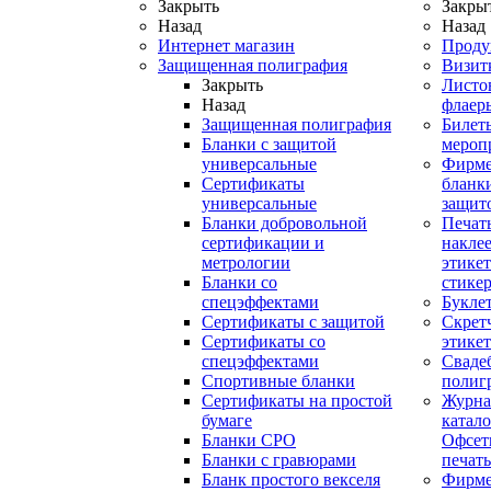
Закрыть
Закры
Назад
Назад
Интернет магазин
Проду
Защищенная полиграфия
Визит
Закрыть
Листо
Назад
флаер
Защищенная полиграфия
Билет
Бланки с защитой
мероп
универсальные
Фирм
Сертификаты
бланки
универсальные
защит
Бланки добровольной
Печат
сертификации и
наклее
метрологии
этикет
Бланки со
стике
спецэффектами
Букле
Сертификаты с защитой
Скрет
Сертификаты со
этике
спецэффектами
Сваде
Спортивные бланки
полиг
Cертификаты на простой
Журна
бумаге
катал
Бланки СРО
Офсет
Бланки с гравюрами
печать
Бланк простого векселя
Фирм