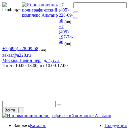
+7
(495)
228-09-
58
(мн)
+7
(495)
197-74-
98
(мн)
+7 (495) 228-09-58
(мн)
zakaz@a228.ru
Москва
, Лялин пер., д. 4, с. 2
Пн-чт
10:00-18:00,
пт
10:00-17:00
Войти
Закрыть
Каталог
Продукция