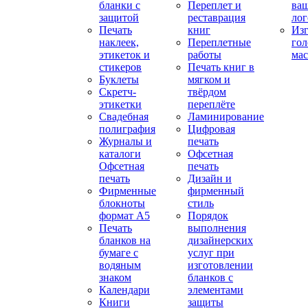
бланки с
Переплет и
ва
защитой
реставрация
ло
Печать
книг
Изг
наклеек,
Переплетные
гол
этикеток и
работы
мас
стикеров
Печать книг в
Буклеты
мягком и
Скретч-
твёрдом
этикетки
переплёте
Свадебная
Ламинирование
полиграфия
Цифровая
Журналы и
печать
каталоги
Офсетная
Офсетная
печать
печать
Дизайн и
Фирменные
фирменный
блокноты
стиль
формат А5
Порядок
Печать
выполнения
бланков на
дизайнерских
бумаге с
услуг при
водяным
изготовлении
знаком
бланков с
Календари
элементами
Книги
защиты