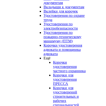
документам
Вкладыши к документам
Вклейки для корочек
Удостоверения по охране
труда
Удостоверения по
электробезопасности
Удостоверения по
пожарно-техническому
минимуму (ПТМ)
Корочки удостоверения
адвоката и помощника
адвоката
Ещё
Корочки
удостоверения
частного охранника
Корочки для
удостоверения
ПРЕССА
Корочки для
удостоверений
строительных и
рабочих
специальностей