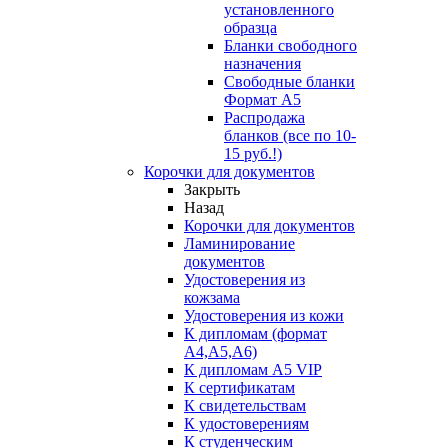
установленного
образца
Бланки свободного
назначения
Свободные бланки
Формат А5
Распродажа
бланков (все по 10-
15 руб.!)
Корочки для документов
Закрыть
Назад
Корочки для документов
Ламинирование
документов
Удостоверения из
кожзама
Удостоверения из кожи
К дипломам (формат
А4,А5,А6)
К дипломам А5 VIP
К сертификатам
К свидетельствам
К удостоверениям
К студенческим