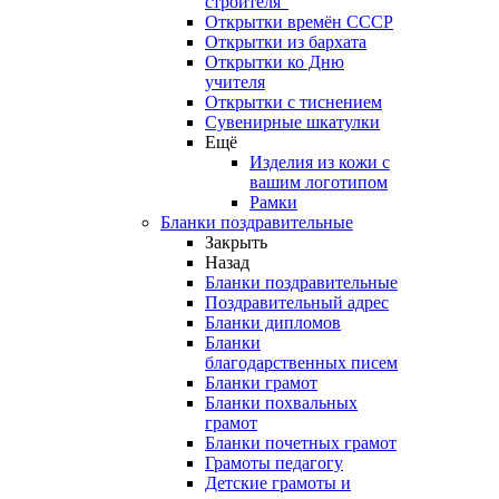
строителя"
Открытки времён СССР
Открытки из бархата
Открытки ко Дню
учителя
Открытки с тиснением
Сувенирные шкатулки
Ещё
Изделия из кожи с
вашим логотипом
Рамки
Бланки поздравительные
Закрыть
Назад
Бланки поздравительные
Поздравительный адрес
Бланки дипломов
Бланки
благодарственных писем
Бланки грамот
Бланки похвальных
грамот
Бланки почетных грамот
Грамоты педагогу
Детские грамоты и