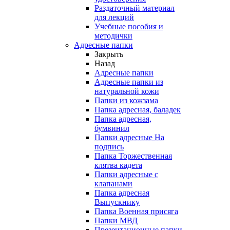
Раздаточный материал
для лекций
Учебные пособия и
методички
Адресные папки
Закрыть
Назад
Адресные папки
Адресные папки из
натуральной кожи
Папки из кожзама
Папка адресная, баладек
Папка адресная,
бумвинил
Папки адресные На
подпись
Папка Торжественная
клятва кадета
Папки адресные с
клапанами
Папка адресная
Выпускнику
Папка Военная присяга
Папки МВД
Презентационные папки