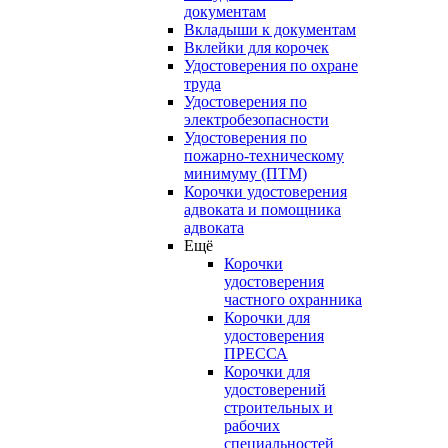
документам
Вкладыши к документам
Вклейки для корочек
Удостоверения по охране
труда
Удостоверения по
электробезопасности
Удостоверения по
пожарно-техническому
минимуму (ПТМ)
Корочки удостоверения
адвоката и помощника
адвоката
Ещё
Корочки
удостоверения
частного охранника
Корочки для
удостоверения
ПРЕССА
Корочки для
удостоверений
строительных и
рабочих
специальностей