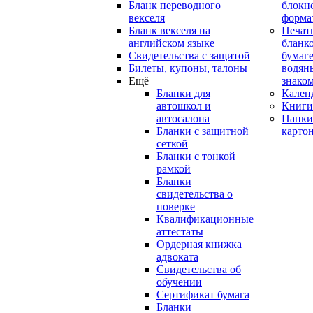
Бланк переводного
блокн
векселя
форма
Бланк векселя на
Печат
английском языке
бланко
Свидетельства с защитой
бумаге
Билеты, купоны, талоны
водян
Ещё
знако
Бланки для
Кален
автошкол и
Книги
автосалона
Папки
Бланки с защитной
карто
сеткой
Бланки с тонкой
рамкой
Бланки
свидетельства о
поверке
Квалификационные
аттестаты
Ордерная книжка
адвоката
Свидетельства об
обучении
Сертификат бумага
Бланки