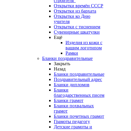
строителя"
Открытки времён СССР
Открытки из бархата
Открытки ко Дню
учителя
Открытки с тиснением
Сувенирные шкатулки
Ещё
Изделия из кожи с
вашим логотипом
Рамки
Бланки поздравительные
Закрыть
Назад
Бланки поздравительные
Поздравительный адрес
Бланки дипломов
Бланки
благодарственных писем
Бланки грамот
Бланки похвальных
грамот
Бланки почетных грамот
Грамоты педагогу
Детские грамоты и