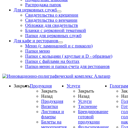
Распродажа папок
Для церковных служб
Свидетельства о крещении
Свидетельства о венчании
Обложки для свидетельств
Бланки с церковной тематикой
Папки для церковных служб
Для кафе и ресторанов
Меню (с ламинацией и с пикколо)
Папки меню
Папки с кольцами ( круглые и D - образные)
Папки с файлами на болтах
Папки-меню и папки-счета для ресторанов
Закрыть
Продукция
Услуги
Гологра
Закрыть
Закрыть
Зак
Назад
Назад
Наз
Продукция
Услуги
Го
Визитки
Тиснение
Го
Листовки и
Брендирование
го
флаеры
готовой
гол
Билеты на
продукции
на
мероприятия
Фольгирование
Гол