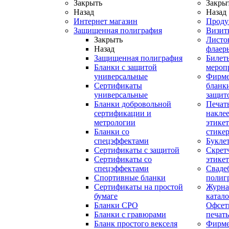
Закрыть
Закры
Назад
Назад
Интернет магазин
Проду
Защищенная полиграфия
Визит
Закрыть
Листо
Назад
флаер
Защищенная полиграфия
Билет
Бланки с защитой
мероп
универсальные
Фирм
Сертификаты
бланки
универсальные
защит
Бланки добровольной
Печат
сертификации и
наклее
метрологии
этикет
Бланки со
стике
спецэффектами
Букле
Сертификаты с защитой
Скрет
Сертификаты со
этике
спецэффектами
Сваде
Спортивные бланки
полиг
Cертификаты на простой
Журна
бумаге
катал
Бланки СРО
Офсет
Бланки с гравюрами
печать
Бланк простого векселя
Фирм