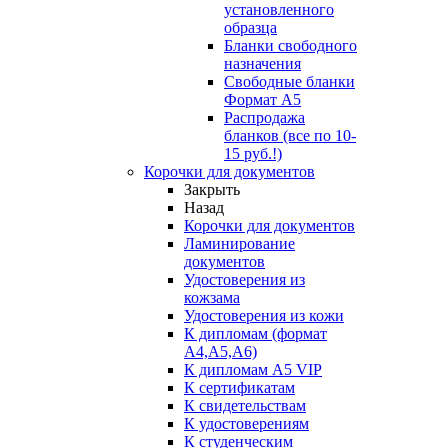
установленного
образца
Бланки свободного
назначения
Свободные бланки
Формат А5
Распродажа
бланков (все по 10-
15 руб.!)
Корочки для документов
Закрыть
Назад
Корочки для документов
Ламинирование
документов
Удостоверения из
кожзама
Удостоверения из кожи
К дипломам (формат
А4,А5,А6)
К дипломам А5 VIP
К сертификатам
К свидетельствам
К удостоверениям
К студенческим