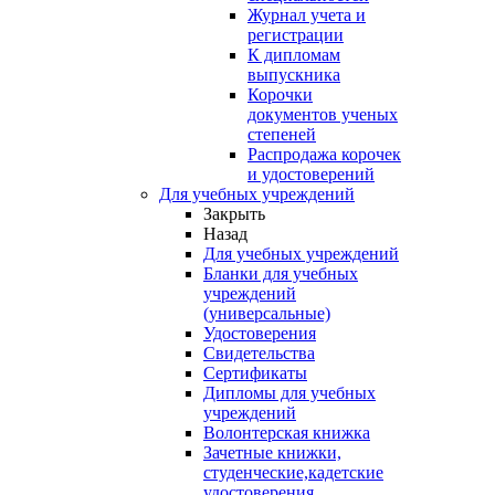
Журнал учета и
регистрации
К дипломам
выпускника
Корочки
документов ученых
степеней
Распродажа корочек
и удостоверений
Для учебных учреждений
Закрыть
Назад
Для учебных учреждений
Бланки для учебных
учреждений
(универсальные)
Удостоверения
Свидетельства
Сертификаты
Дипломы для учебных
учреждений
Волонтерская книжка
Зачетные книжки,
студенческие,кадетские
удостоверения