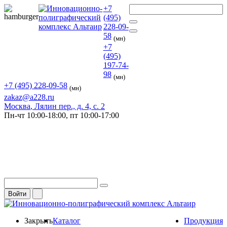
+7
(495)
228-09-
58
(мн)
+7
(495)
197-74-
98
(мн)
+7 (495) 228-09-58
(мн)
zakaz@a228.ru
Москва
, Лялин пер., д. 4, с. 2
Пн-чт
10:00-18:00,
пт
10:00-17:00
Войти
Закрыть
Каталог
Продукция