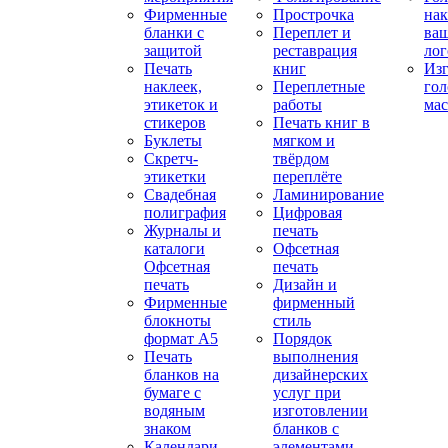
Фирменные
Прострочка
нак
бланки с
Переплет и
ва
защитой
реставрация
ло
Печать
книг
Изг
наклеек,
Переплетные
гол
этикеток и
работы
мас
стикеров
Печать книг в
Буклеты
мягком и
Скретч-
твёрдом
этикетки
переплёте
Свадебная
Ламинирование
полиграфия
Цифровая
Журналы и
печать
каталоги
Офсетная
Офсетная
печать
печать
Дизайн и
Фирменные
фирменный
блокноты
стиль
формат А5
Порядок
Печать
выполнения
бланков на
дизайнерских
бумаге с
услуг при
водяным
изготовлении
знаком
бланков с
Календари
элементами