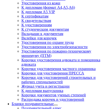
Удостоверения из кожи
К дипломам (формат А4,А5,А6)
К дипломам А5 VIP
К сертификатам
К свидетельствам
К удостоверениям
К студенческим документам
Вкладыши к документам
Вклейки для корочек
Удостоверения по охране труда
Удостоверения по электробезопасности
Удостоверения по пожарно-техническому
минимуму (ПТМ)
Корочки удостоверения адвоката и помощника
адвоката
Корочки удостоверения частного охранника
Корочки для удостоверения ПРЕССА
Корочки для удостоверений строительных и
рабочих специальностей
Журнал учета и регистрации
К дипломам выпускника
Корочки документов ученых степеней
Распродажа корочек и удостоверений
Бланки поздравительные
Поздравительный адрес