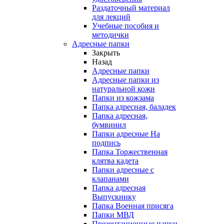
Раздаточный материал
для лекций
Учебные пособия и
методички
Адресные папки
Закрыть
Назад
Адресные папки
Адресные папки из
натуральной кожи
Папки из кожзама
Папка адресная, баладек
Папка адресная,
бумвинил
Папки адресные На
подпись
Папка Торжественная
клятва кадета
Папки адресные с
клапанами
Папка адресная
Выпускнику
Папка Военная присяга
Папки МВД
Презентационные папки