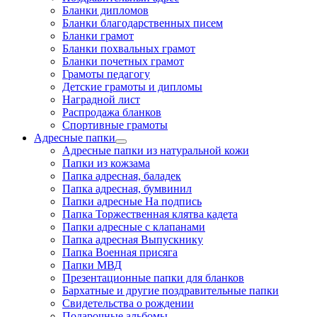
Бланки дипломов
Бланки благодарственных писем
Бланки грамот
Бланки похвальных грамот
Бланки почетных грамот
Грамоты педагогу
Детские грамоты и дипломы
Наградной лист
Распродажа бланков
Спортивные грамоты
Адресные папки
Адресные папки из натуральной кожи
Папки из кожзама
Папка адресная, баладек
Папка адресная, бумвинил
Папки адресные На подпись
Папка Торжественная клятва кадета
Папки адресные с клапанами
Папка адресная Выпускнику
Папка Военная присяга
Папки МВД
Презентационные папки для бланков
Бархатные и другие поздравительные папки
Свидетельства о рождении
Подарочные альбомы