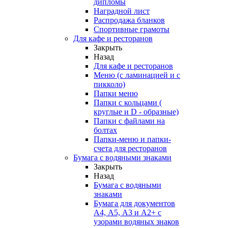
дипломы
Наградной лист
Распродажа бланков
Спортивные грамоты
Для кафе и ресторанов
Закрыть
Назад
Для кафе и ресторанов
Меню (с ламинацией и с
пикколо)
Папки меню
Папки с кольцами (
круглые и D - образные)
Папки с файлами на
болтах
Папки-меню и папки-
счета для ресторанов
Бумага с водяными знаками
Закрыть
Назад
Бумага с водяными
знаками
Бумага для документов
А4, А5, А3 и А2+ с
узорами водяных знаков