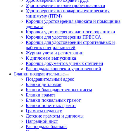
Удостоверения по охране труда
Удостоверения по электробезопасности
Удостоверения по пожарно-техническому
минимуму (ПТМ)
Корочки удостоверения адвоката и помощника
адвоката
Корочки удостоверения частного охранника
Корочки для удостоверения ПРЕССА
Корочки для удостоверений строительных и
рабочих специальностей
Журнал учета и регистрации
К дипломам выпускника
Корочки документов ученых степеней
Распродажа корочек и удостоверений
Бланки поздравительные
Поздравительный адрес
Бланки дипломов
Бланки благодарственных писем
Бланки грамот
Бланки похвальных грамот
Бланки почетных грамот
Грамоты педагогу
Детские грамоты и дипломы
Наградной лист
Распродажа бланков