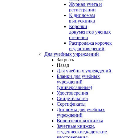
Журнал учета и
регистрации
К дипломам
выпускника
Корочки
документов ученых
степеней
Распродажа корочек
и удостоверений
Для учебных учреждений
Закрыть
Назад
Для учебных учреждений
Бланки для учебных
учреждений
(универсальные)
Удостоверения
Свидетельства
Сертификаты
Дипломы для учебных
учреждений
Волонтерская книжка
Зачетные книжки,
студенческие,кадетские
удостоверения