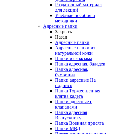
Раздаточный материал
для лекций
Учебные пособия и
методички
Адресные папки
Закрыть
Назад
Адресные папки
Адресные папки из
натуральной кожи
Папки из кожзама
Папка адресная, баладек
Папка адресная,
бумвинил
Папки адресные На
подпись
Папка Торжественная
клятва кадета
Папки адресные с
клапанами
Папка адресная
Выпускнику
Папка Военная присяга
Папки МВД
Презентационные папки