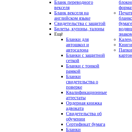
Бланк переводного
блокн
векселя
форма
Бланк векселя на
Печат
английском языке
бланко
Свидетельства с защитой
бумаге
Билеты, купоны, талоны
водян
Ещё
знако
Бланки для
Кален
автошкол и
Книги
автосалона
Папки
Бланки с защитной
карто
сеткой
Бланки с тонкой
рамкой
Бланки
свидетельства о
поверке
Квалификационные
аттестаты
Ордерная книжка
адвоката
Свидетельства об
обучении
Сертификат бумага
Бланки