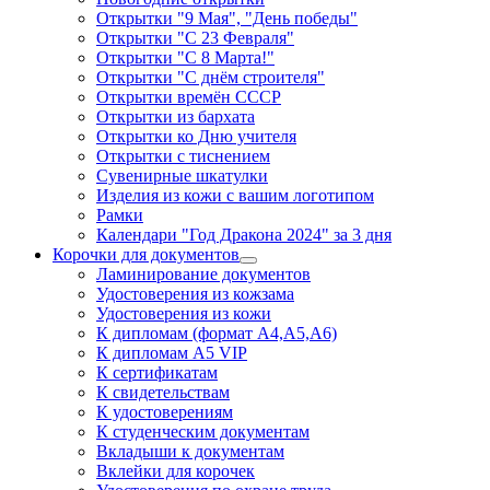
Открытки "9 Мая", "День победы"
Открытки "С 23 Февраля"
Открытки "С 8 Марта!"
Открытки "С днём строителя"
Открытки времён СССР
Открытки из бархата
Открытки ко Дню учителя
Открытки с тиснением
Сувенирные шкатулки
Изделия из кожи с вашим логотипом
Рамки
Календари "Год Дракона 2024" за 3 дня
Корочки для документов
Ламинирование документов
Удостоверения из кожзама
Удостоверения из кожи
К дипломам (формат А4,А5,А6)
К дипломам А5 VIP
К сертификатам
К свидетельствам
К удостоверениям
К студенческим документам
Вкладыши к документам
Вклейки для корочек