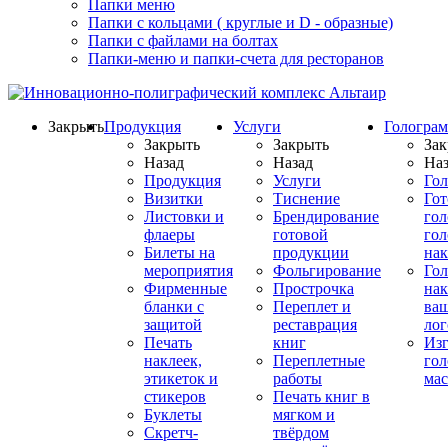
Папки меню
Папки с кольцами ( круглые и D - образные)
Папки с файлами на болтах
Папки-меню и папки-счета для ресторанов
Закрыть
Продукция
Услуги
Гологра
Закрыть
Закрыть
Зак
Назад
Назад
Наз
Продукция
Услуги
Го
Визитки
Тиснение
Го
Листовки и
Брендирование
го
флаеры
готовой
гол
Билеты на
продукции
на
мероприятия
Фольгирование
Гол
Фирменные
Прострочка
нак
бланки с
Переплет и
ва
защитой
реставрация
ло
Печать
книг
Изг
наклеек,
Переплетные
гол
этикеток и
работы
мас
стикеров
Печать книг в
Буклеты
мягком и
Скретч-
твёрдом