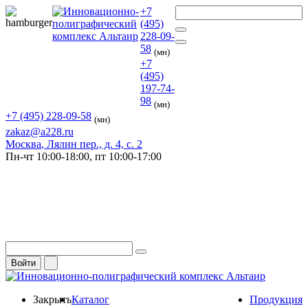
+7
(495)
228-09-
58
(мн)
+7
(495)
197-74-
98
(мн)
+7 (495) 228-09-58
(мн)
zakaz@a228.ru
Москва
, Лялин пер., д. 4, с. 2
Пн-чт
10:00-18:00,
пт
10:00-17:00
Войти
Закрыть
Каталог
Продукция