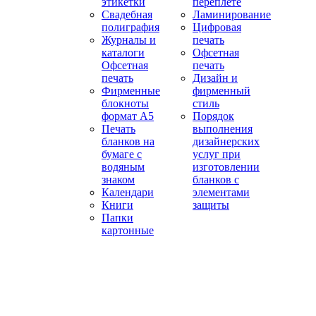
этикетки
переплёте
Свадебная
Ламинирование
полиграфия
Цифровая
Журналы и
печать
каталоги
Офсетная
Офсетная
печать
печать
Дизайн и
Фирменные
фирменный
блокноты
стиль
формат А5
Порядок
Печать
выполнения
бланков на
дизайнерских
бумаге с
услуг при
водяным
изготовлении
знаком
бланков с
Календари
элементами
Книги
защиты
Папки
картонные