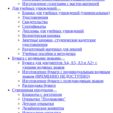
Изготовление голограмм с мастер-матрицей
Для учебных учреждений
Бланки для учебных учреждений (универсальные)
Удостоверения
Свидетельства
Сертификаты
Дипломы для учебных учреждений
Волонтерская книжка
Зачетные книжки, студенческие,кадетские
удостоверения
Раздаточный материал для лекций
Учебные пособия и методички
Бумага с водяными знаками
Бумага для документов А4, А5, А3 и А2+ с
узорами водяных знаков
Изготовление бумаги с индивидуальным водяным
знаком (ВРЕМЕННО НЕДОСТУПНО)
Изготовление бумаги с псевдоводяным знаком
Распродажа бумаги
Сувенирная продукция
Блокноты с логотипом
Открытки "Поздравляю"
Детские открытки
Дизайнерские конверты
Новогодние открытки