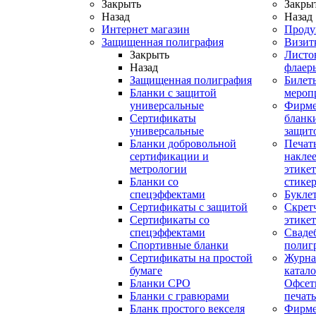
Закрыть
Закры
Назад
Назад
Интернет магазин
Проду
Защищенная полиграфия
Визит
Закрыть
Листо
Назад
флаер
Защищенная полиграфия
Билет
Бланки с защитой
мероп
универсальные
Фирм
Сертификаты
бланки
универсальные
защит
Бланки добровольной
Печат
сертификации и
наклее
метрологии
этикет
Бланки со
стике
спецэффектами
Букле
Сертификаты с защитой
Скрет
Сертификаты со
этике
спецэффектами
Сваде
Спортивные бланки
полиг
Cертификаты на простой
Журна
бумаге
катал
Бланки СРО
Офсет
Бланки с гравюрами
печать
Бланк простого векселя
Фирм