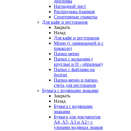
дипломы
Наградной лист
Распродажа бланков
Спортивные грамоты
Для кафе и ресторанов
Закрыть
Назад
Для кафе и ресторанов
Меню (с ламинацией и с
пикколо)
Папки меню
Папки с кольцами (
круглые и D - образные)
Папки с файлами на
болтах
Папки-меню и папки-
счета для ресторанов
Бумага с водяными знаками
Закрыть
Назад
Бумага с водяными
знаками
Бумага для документов
А4, А5, А3 и А2+ с
узорами водяных знаков