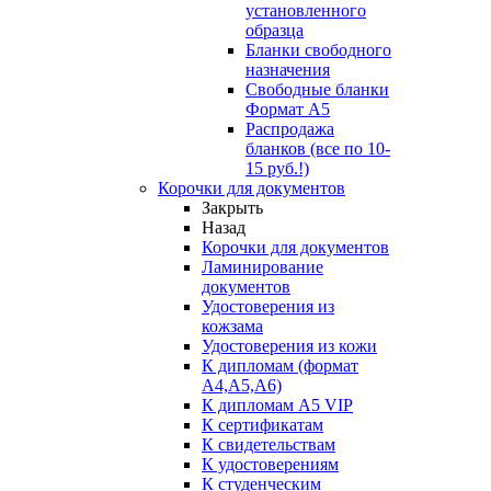
установленного
образца
Бланки свободного
назначения
Свободные бланки
Формат А5
Распродажа
бланков (все по 10-
15 руб.!)
Корочки для документов
Закрыть
Назад
Корочки для документов
Ламинирование
документов
Удостоверения из
кожзама
Удостоверения из кожи
К дипломам (формат
А4,А5,А6)
К дипломам А5 VIP
К сертификатам
К свидетельствам
К удостоверениям
К студенческим