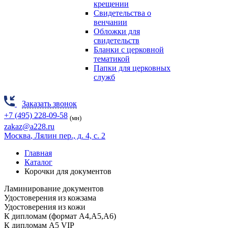
крещении
Свидетельства о
венчании
Обложки для
свидетельств
Бланки с церковной
тематикой
Папки для церковных
служб
Заказать звонок
+7 (495) 228-09-58
(мн)
zakaz@a228.ru
Москва
, Лялин пер., д. 4, с. 2
Главная
Каталог
Корочки для документов
Ламинирование документов
Удостоверения из кожзама
Удостоверения из кожи
К дипломам (формат А4,А5,А6)
К дипломам А5 VIP