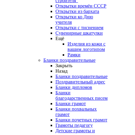
строителя"
Открытки времён СССР
Открытки из бархата
Открытки ко Дню
учителя
Открытки с тиснением
Сувенирные шкатулки
Ещё
Изделия из кожи с
вашим логотипом
Рамки
Бланки поздравительные
Закрыть
Назад
Бланки поздравительные
Поздравительный адрес
Бланки дипломов
Бланки
благодарственных писем
Бланки грамот
Бланки похвальных
грамот
Бланки почетных грамот
Грамоты педагогу
Детские грамоты и