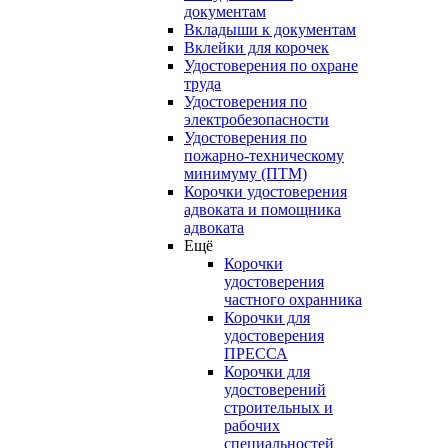
документам
Вкладыши к документам
Вклейки для корочек
Удостоверения по охране
труда
Удостоверения по
электробезопасности
Удостоверения по
пожарно-техническому
минимуму (ПТМ)
Корочки удостоверения
адвоката и помощника
адвоката
Ещё
Корочки
удостоверения
частного охранника
Корочки для
удостоверения
ПРЕССА
Корочки для
удостоверений
строительных и
рабочих
специальностей