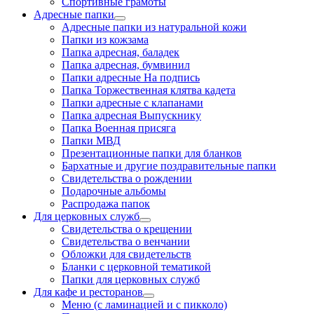
Спортивные грамоты
Адресные папки
Адресные папки из натуральной кожи
Папки из кожзама
Папка адресная, баладек
Папка адресная, бумвинил
Папки адресные На подпись
Папка Торжественная клятва кадета
Папки адресные с клапанами
Папка адресная Выпускнику
Папка Военная присяга
Папки МВД
Презентационные папки для бланков
Бархатные и другие поздравительные папки
Свидетельства о рождении
Подарочные альбомы
Распродажа папок
Для церковных служб
Свидетельства о крещении
Свидетельства о венчании
Обложки для свидетельств
Бланки с церковной тематикой
Папки для церковных служб
Для кафе и ресторанов
Меню (с ламинацией и с пикколо)