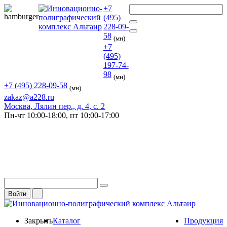
+7
(495)
228-09-
58
(мн)
+7
(495)
197-74-
98
(мн)
+7 (495) 228-09-58
(мн)
zakaz@a228.ru
Москва
, Лялин пер., д. 4, с. 2
Пн-чт
10:00-18:00,
пт
10:00-17:00
Войти
Закрыть
Каталог
Продукция