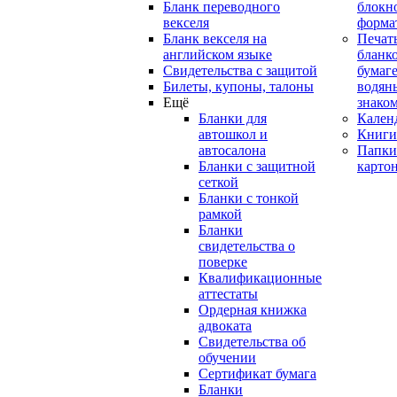
Бланк переводного
блокн
векселя
форма
Бланк векселя на
Печат
английском языке
бланко
Свидетельства с защитой
бумаге
Билеты, купоны, талоны
водян
Ещё
знако
Бланки для
Кален
автошкол и
Книги
автосалона
Папки
Бланки с защитной
карто
сеткой
Бланки с тонкой
рамкой
Бланки
свидетельства о
поверке
Квалификационные
аттестаты
Ордерная книжка
адвоката
Свидетельства об
обучении
Сертификат бумага
Бланки