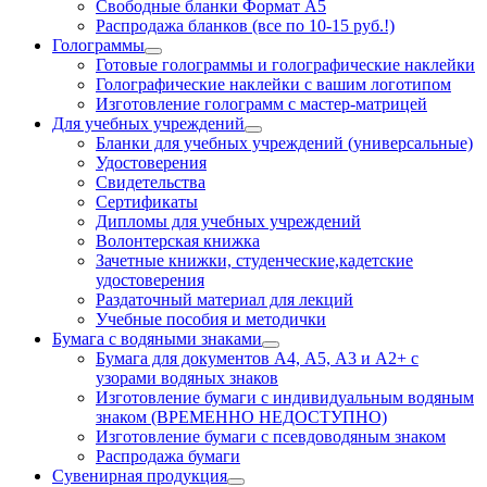
Свободные бланки Формат А5
Распродажа бланков (все по 10-15 руб.!)
Голограммы
Готовые голограммы и голографические наклейки
Голографические наклейки с вашим логотипом
Изготовление голограмм с мастер-матрицей
Для учебных учреждений
Бланки для учебных учреждений (универсальные)
Удостоверения
Свидетельства
Сертификаты
Дипломы для учебных учреждений
Волонтерская книжка
Зачетные книжки, студенческие,кадетские
удостоверения
Раздаточный материал для лекций
Учебные пособия и методички
Бумага с водяными знаками
Бумага для документов А4, А5, А3 и А2+ с
узорами водяных знаков
Изготовление бумаги с индивидуальным водяным
знаком (ВРЕМЕННО НЕДОСТУПНО)
Изготовление бумаги с псевдоводяным знаком
Распродажа бумаги
Сувенирная продукция