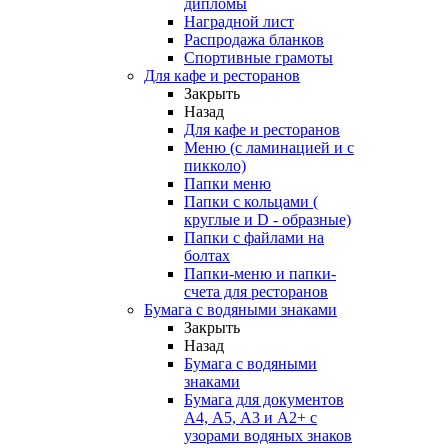
дипломы
Наградной лист
Распродажа бланков
Спортивные грамоты
Для кафе и ресторанов
Закрыть
Назад
Для кафе и ресторанов
Меню (с ламинацией и с
пикколо)
Папки меню
Папки с кольцами (
круглые и D - образные)
Папки с файлами на
болтах
Папки-меню и папки-
счета для ресторанов
Бумага с водяными знаками
Закрыть
Назад
Бумага с водяными
знаками
Бумага для документов
А4, А5, А3 и А2+ с
узорами водяных знаков