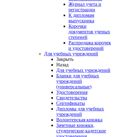
Журнал учета и
регистрации
К дипломам
выпускника
Корочки
документов ученых
степеней
Распродажа корочек
и удостоверений
Для учебных учреждений
Закрыть
Назад
Для учебных учреждений
Бланки для учебных
учреждений
(универсальные)
Удостоверения
Свидетельства
Сертификаты
Дипломы для учебных
учреждений
Волонтерская книжка
Зачетные книжки,
студенческие,кадетские
удостоверения