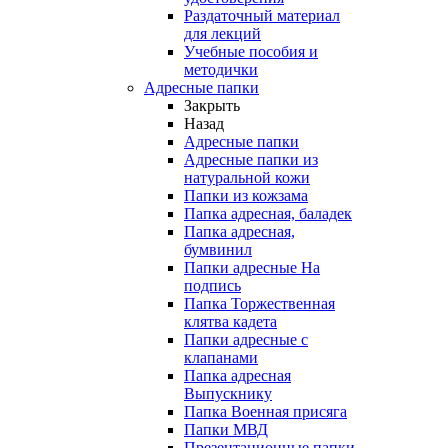
Раздаточный материал
для лекций
Учебные пособия и
методички
Адресные папки
Закрыть
Назад
Адресные папки
Адресные папки из
натуральной кожи
Папки из кожзама
Папка адресная, баладек
Папка адресная,
бумвинил
Папки адресные На
подпись
Папка Торжественная
клятва кадета
Папки адресные с
клапанами
Папка адресная
Выпускнику
Папка Военная присяга
Папки МВД
Презентационные папки