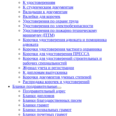
К удостоверениям
К студенческим документам
Вкладыши к документам
Вклейки для корочек
Удостоверения по охране труда
Удостоверения по электробезопасности
Удостоверения по пожарно-техническому
минимуму (ПТМ)
Корочки удостоверения адвоката и помощника
адвоката
Корочки удостоверения частного охранника
Корочки для удостоверения ПРЕССА
Корочки для удостоверений строительных и
рабочих специальностей
Журнал учета и регистрации
К дипломам выпускника
Корочки документов ученых степеней
Распродажа корочек и удостоверений
Бланки поздравительные
Поздравительный адрес
Бланки дипломов
Бланки благодарственных писем
Бланки грамот
Бланки похвальных грамот
Бланки почетных грамот