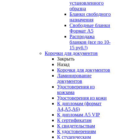
установленного
образца
Бланки свободного
назначения
Свободные бланки
Формат А5
Распродажа
бланков (все по 10-
15 руб.!)
Корочки для документов
Закрыть
Назад
Корочки для документов
Ламинирование
документов
Удостоверения из
кожзама
Удостоверения из кожи
К дипломам (формат
А4,А5,А6)
К дипломам А5 VIP
К сертификатам
К свидетельствам
К удостоверениям
К студенческим