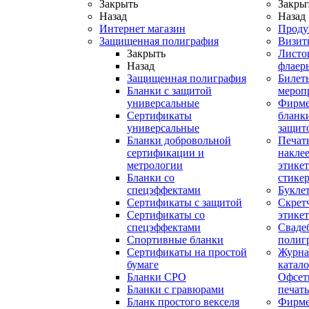
Закрыть
Закры
Назад
Назад
Интернет магазин
Проду
Защищенная полиграфия
Визит
Закрыть
Листо
Назад
флаер
Защищенная полиграфия
Билет
Бланки с защитой
мероп
универсальные
Фирм
Сертификаты
бланки
универсальные
защит
Бланки добровольной
Печат
сертификации и
наклее
метрологии
этикет
Бланки со
стике
спецэффектами
Букле
Сертификаты с защитой
Скрет
Сертификаты со
этике
спецэффектами
Сваде
Спортивные бланки
полиг
Cертификаты на простой
Журна
бумаге
катал
Бланки СРО
Офсет
Бланки с гравюрами
печать
Бланк простого векселя
Фирм