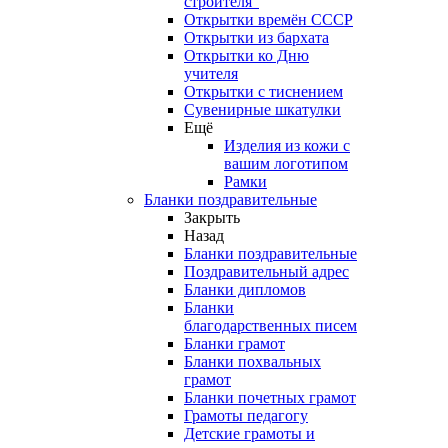
строителя"
Открытки времён СССР
Открытки из бархата
Открытки ко Дню
учителя
Открытки с тиснением
Сувенирные шкатулки
Ещё
Изделия из кожи с
вашим логотипом
Рамки
Бланки поздравительные
Закрыть
Назад
Бланки поздравительные
Поздравительный адрес
Бланки дипломов
Бланки
благодарственных писем
Бланки грамот
Бланки похвальных
грамот
Бланки почетных грамот
Грамоты педагогу
Детские грамоты и