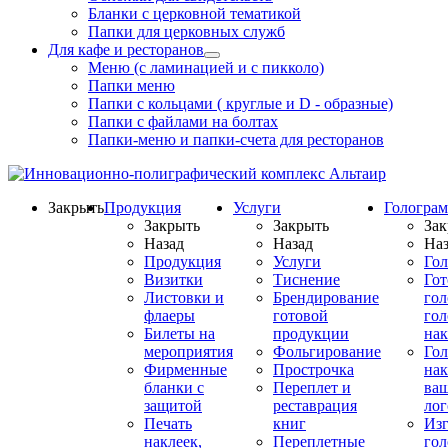
Бланки с церковной тематикой
Папки для церковных служб
Для кафе и ресторанов
Меню (с ламинацией и с пикколо)
Папки меню
Папки с кольцами ( круглые и D - образные)
Папки с файлами на болтах
Папки-меню и папки-счета для ресторанов
Закрыть
Продукция
Услуги
Гологра
Закрыть
Закрыть
Зак
Назад
Назад
Наз
Продукция
Услуги
Го
Визитки
Тиснение
Го
Листовки и
Брендирование
го
флаеры
готовой
гол
Билеты на
продукции
на
мероприятия
Фольгирование
Гол
Фирменные
Прострочка
нак
бланки с
Переплет и
ва
защитой
реставрация
ло
Печать
книг
Изг
наклеек,
Переплетные
гол