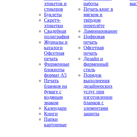
этикеток и
работы
мас
стикеров
Печать книг в
Буклеты
мягком и
Скретч-
твёрдом
этикетки
переплёте
Свадебная
Ламинирование
полиграфия
Цифровая
Журналы и
печать
каталоги
Офсетная
Офсетная
печать
печать
Дизайн и
Фирменные
фирменный
блокноты
стиль
формат А5
Порядок
Печать
выполнения
бланков на
дизайнерских
бумаге с
услуг при
водяным
изготовлении
знаком
бланков с
Календари
элементами
Книги
защиты
Папки
картонные