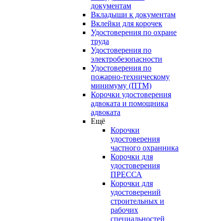
документам
Вкладыши к документам
Вклейки для корочек
Удостоверения по охране
труда
Удостоверения по
электробезопасности
Удостоверения по
пожарно-техническому
минимуму (ПТМ)
Корочки удостоверения
адвоката и помощника
адвоката
Ещё
Корочки
удостоверения
частного охранника
Корочки для
удостоверения
ПРЕССА
Корочки для
удостоверений
строительных и
рабочих
специальностей