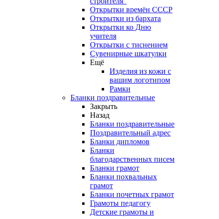
строителя"
Открытки времён СССР
Открытки из бархата
Открытки ко Дню
учителя
Открытки с тиснением
Сувенирные шкатулки
Ещё
Изделия из кожи с
вашим логотипом
Рамки
Бланки поздравительные
Закрыть
Назад
Бланки поздравительные
Поздравительный адрес
Бланки дипломов
Бланки
благодарственных писем
Бланки грамот
Бланки похвальных
грамот
Бланки почетных грамот
Грамоты педагогу
Детские грамоты и