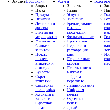
Закрыть
Продукция
Услуги
Гологра
Закрыть
Закрыть
Зак
Назад
Назад
Наз
Продукция
Услуги
Го
Визитки
Тиснение
Го
Листовки и
Брендирование
го
флаеры
готовой
гол
Билеты на
продукции
на
мероприятия
Фольгирование
Гол
Фирменные
Прострочка
нак
бланки с
Переплет и
ва
защитой
реставрация
ло
Печать
книг
Изг
наклеек,
Переплетные
гол
этикеток и
работы
мас
стикеров
Печать книг в
Буклеты
мягком и
Скретч-
твёрдом
этикетки
переплёте
Свадебная
Ламинирование
полиграфия
Цифровая
Журналы и
печать
каталоги
Офсетная
Офсетная
печать
печать
Дизайн и