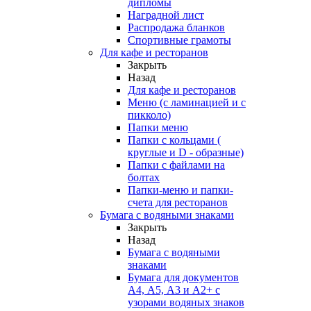
дипломы
Наградной лист
Распродажа бланков
Спортивные грамоты
Для кафе и ресторанов
Закрыть
Назад
Для кафе и ресторанов
Меню (с ламинацией и с
пикколо)
Папки меню
Папки с кольцами (
круглые и D - образные)
Папки с файлами на
болтах
Папки-меню и папки-
счета для ресторанов
Бумага с водяными знаками
Закрыть
Назад
Бумага с водяными
знаками
Бумага для документов
А4, А5, А3 и А2+ с
узорами водяных знаков