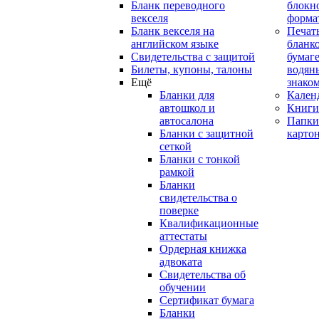
Бланк переводного
блокн
векселя
форма
Бланк векселя на
Печат
английском языке
бланко
Свидетельства с защитой
бумаге
Билеты, купоны, талоны
водян
Ещё
знако
Бланки для
Кален
автошкол и
Книги
автосалона
Папки
Бланки с защитной
карто
сеткой
Бланки с тонкой
рамкой
Бланки
свидетельства о
поверке
Квалификационные
аттестаты
Ордерная книжка
адвоката
Свидетельства об
обучении
Сертификат бумага
Бланки