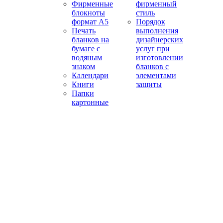
Фирменные
фирменный
блокноты
стиль
формат А5
Порядок
Печать
выполнения
бланков на
дизайнерских
бумаге с
услуг при
водяным
изготовлении
знаком
бланков с
Календари
элементами
Книги
защиты
Папки
картонные