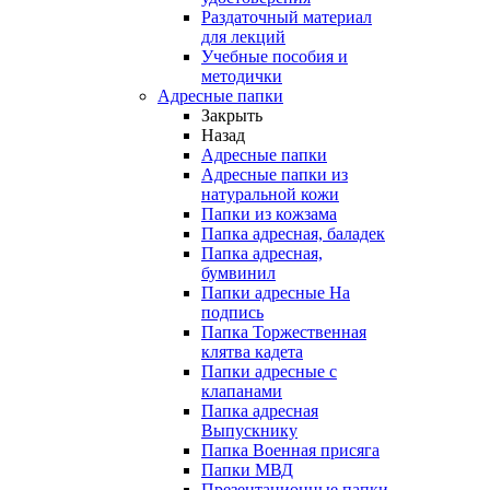
Раздаточный материал
для лекций
Учебные пособия и
методички
Адресные папки
Закрыть
Назад
Адресные папки
Адресные папки из
натуральной кожи
Папки из кожзама
Папка адресная, баладек
Папка адресная,
бумвинил
Папки адресные На
подпись
Папка Торжественная
клятва кадета
Папки адресные с
клапанами
Папка адресная
Выпускнику
Папка Военная присяга
Папки МВД
Презентационные папки