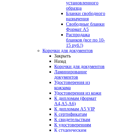
установленного
образца
Бланки свободного
назначения
Свободные бланки
Формат А5
Распродажа
бланков (все по 10-
15 руб.!)
Корочки для документов
Закрыть
Назад
Корочки для документов
Ламинирование
документов
Удостоверения из
кожзама
Удостоверения из кожи
К дипломам (формат
А4,А5,А6)
К дипломам А5 VIP
К сертификатам
К свидетельствам
К удостоверениям
К студенческим