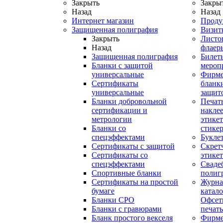
Закрыть
Закры
Назад
Назад
Интернет магазин
Проду
Защищенная полиграфия
Визит
Закрыть
Листо
Назад
флаер
Защищенная полиграфия
Билет
Бланки с защитой
мероп
универсальные
Фирм
Сертификаты
бланки
универсальные
защит
Бланки добровольной
Печат
сертификации и
наклее
метрологии
этикет
Бланки со
стике
спецэффектами
Букле
Сертификаты с защитой
Скрет
Сертификаты со
этике
спецэффектами
Сваде
Спортивные бланки
полиг
Cертификаты на простой
Журна
бумаге
катал
Бланки СРО
Офсет
Бланки с гравюрами
печать
Бланк простого векселя
Фирм