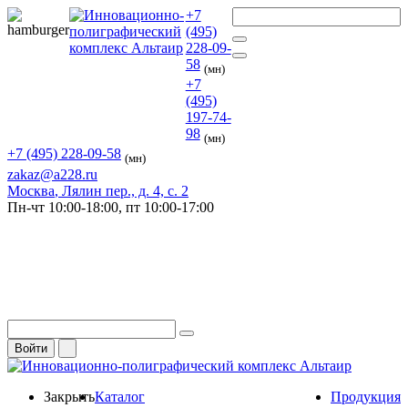
+7
(495)
228-09-
58
(мн)
+7
(495)
197-74-
98
(мн)
+7 (495) 228-09-58
(мн)
zakaz@a228.ru
Москва
, Лялин пер., д. 4, с. 2
Пн-чт
10:00-18:00,
пт
10:00-17:00
Войти
Закрыть
Каталог
Продукция