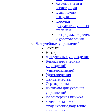
Журнал учета и
регистрации
К дипломам
выпускника
Корочки
документов ученых
степеней
Распродажа корочек
и удостоверений
Для учебных учреждений
Закрыть
Назад
Для учебных учреждений
Бланки для учебных
учреждений
(универсальные)
Удостоверения
Свидетельства
Сертификаты
Дипломы для учебных
учреждений
Волонтерская книжка
Зачетные книжки,
студенческие,кадетские
удостоверения