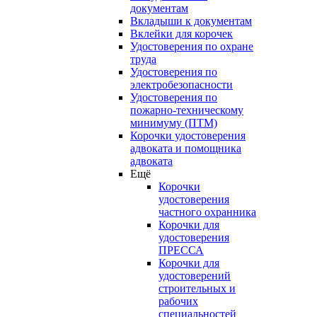
документам
Вкладыши к документам
Вклейки для корочек
Удостоверения по охране
труда
Удостоверения по
электробезопасности
Удостоверения по
пожарно-техническому
минимуму (ПТМ)
Корочки удостоверения
адвоката и помощника
адвоката
Ещё
Корочки
удостоверения
частного охранника
Корочки для
удостоверения
ПРЕССА
Корочки для
удостоверений
строительных и
рабочих
специальностей