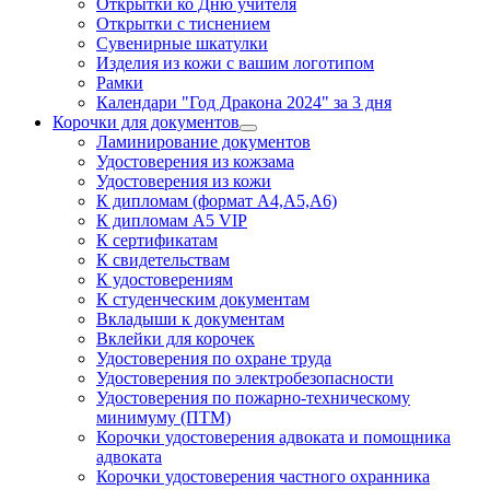
Открытки ко Дню учителя
Открытки с тиснением
Сувенирные шкатулки
Изделия из кожи с вашим логотипом
Рамки
Календари "Год Дракона 2024" за 3 дня
Корочки для документов
Ламинирование документов
Удостоверения из кожзама
Удостоверения из кожи
К дипломам (формат А4,А5,А6)
К дипломам А5 VIP
К сертификатам
К свидетельствам
К удостоверениям
К студенческим документам
Вкладыши к документам
Вклейки для корочек
Удостоверения по охране труда
Удостоверения по электробезопасности
Удостоверения по пожарно-техническому
минимуму (ПТМ)
Корочки удостоверения адвоката и помощника
адвоката
Корочки удостоверения частного охранника