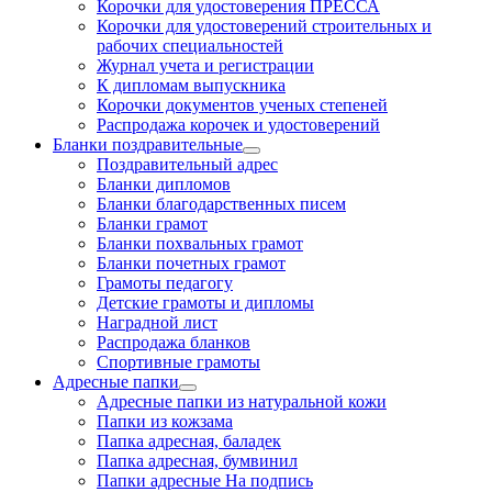
Корочки для удостоверения ПРЕССА
Корочки для удостоверений строительных и
рабочих специальностей
Журнал учета и регистрации
К дипломам выпускника
Корочки документов ученых степеней
Распродажа корочек и удостоверений
Бланки поздравительные
Поздравительный адрес
Бланки дипломов
Бланки благодарственных писем
Бланки грамот
Бланки похвальных грамот
Бланки почетных грамот
Грамоты педагогу
Детские грамоты и дипломы
Наградной лист
Распродажа бланков
Спортивные грамоты
Адресные папки
Адресные папки из натуральной кожи
Папки из кожзама
Папка адресная, баладек
Папка адресная, бумвинил
Папки адресные На подпись