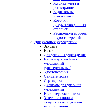
Журнал учета и
регистрации
К дипломам
выпускника
Корочки
документов ученых
степеней
Распродажа корочек
и удостоверений
Для учебных учреждений
Закрыть
Назад
Для учебных учреждений
Бланки для учебных
учреждений
(универсальные)
Удостоверения
Свидетельства
Сертификаты
Дипломы для учебных
учреждений
Волонтерская книжка
Зачетные книжки,
студенческие,кадетские
удостоверения