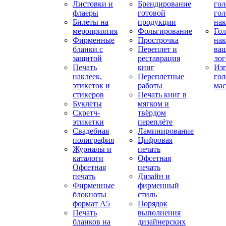
Листовки и
Брендирование
го
флаеры
готовой
гол
Билеты на
продукции
на
мероприятия
Фольгирование
Гол
Фирменные
Прострочка
нак
бланки с
Переплет и
ва
защитой
реставрация
ло
Печать
книг
Изг
наклеек,
Переплетные
гол
этикеток и
работы
мас
стикеров
Печать книг в
Буклеты
мягком и
Скретч-
твёрдом
этикетки
переплёте
Свадебная
Ламинирование
полиграфия
Цифровая
Журналы и
печать
каталоги
Офсетная
Офсетная
печать
печать
Дизайн и
Фирменные
фирменный
блокноты
стиль
формат А5
Порядок
Печать
выполнения
бланков на
дизайнерских