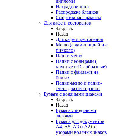
дипломы
Наградной лист
Распродажа бланков
Спортивные грамоты
Для кафе и ресторанов
Закрыть
Назад
Для кафе и ресторанов
Меню (с ламинацией и с
пикколо)
Папки меню
Папки с кольцами (
круглые и D - образные)
Папки с файлами на
болтах
Папки-меню и папки-
счета для ресторанов
Бумага с водяными знаками
Закрыть
Назад
Бумага с водяными
знаками
Бумага для документов
А4, А5, А3 и А2+ с
узорами водяных знаков