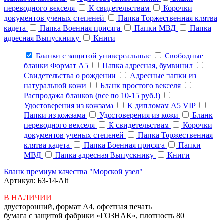
переводного векселя
К свидетельствам
Корочки
документов ученых степеней
Папка Торжественная клятва
кадета
Папка Военная присяга
Папки МВД
Папка
адресная Выпускнику
Книги
Бланки с защитой универсальные
Свободные
бланки Формат А5
Папка адресная, бумвинил
Свидетельства о рождении
Адресные папки из
натуральной кожи
Бланк простого векселя
Распродажа бланков (все по 10-15 руб.!)
Удостоверения из кожзама
К дипломам А5 VIP
Папки из кожзама
Удостоверения из кожи
Бланк
переводного векселя
К свидетельствам
Корочки
документов ученых степеней
Папка Торжественная
клятва кадета
Папка Военная присяга
Папки
МВД
Папка адресная Выпускнику
Книги
Бланк премиум качества "Морской узел"
Артикул: БЗ-14-Alt
В НАЛИЧИИ
двусторонний, формат А4, офсетная печать
бумага с защитой фабрики «ГОЗНАК», плотность 80