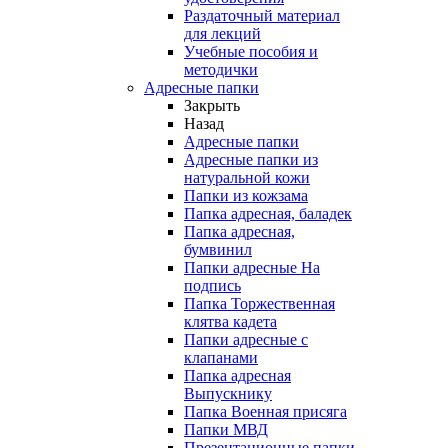
Раздаточный материал
для лекций
Учебные пособия и
методички
Адресные папки
Закрыть
Назад
Адресные папки
Адресные папки из
натуральной кожи
Папки из кожзама
Папка адресная, баладек
Папка адресная,
бумвинил
Папки адресные На
подпись
Папка Торжественная
клятва кадета
Папки адресные с
клапанами
Папка адресная
Выпускнику
Папка Военная присяга
Папки МВД
Презентационные папки