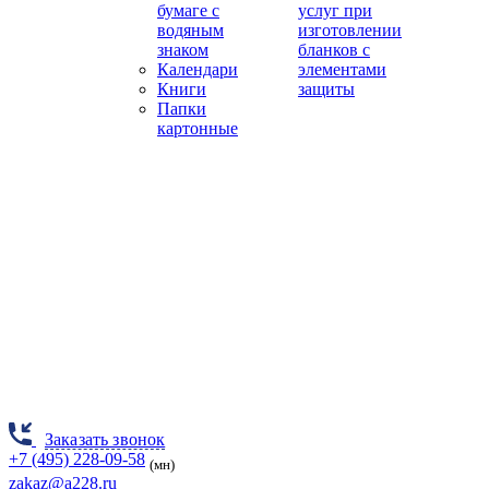
бумаге с
услуг при
водяным
изготовлении
знаком
бланков с
Календари
элементами
Книги
защиты
Папки
картонные
Заказать звонок
+7 (495) 228-09-58
(мн)
zakaz@a228.ru