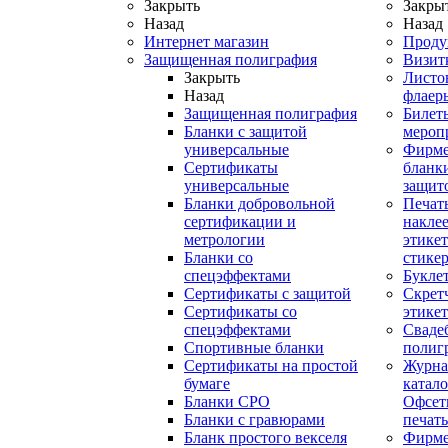
Закрыть
Закры
Назад
Назад
Интернет магазин
Проду
Защищенная полиграфия
Визит
Закрыть
Листо
Назад
флаер
Защищенная полиграфия
Билет
Бланки с защитой
мероп
универсальные
Фирм
Сертификаты
бланки
универсальные
защит
Бланки добровольной
Печат
сертификации и
наклее
метрологии
этикет
Бланки со
стике
спецэффектами
Букле
Сертификаты с защитой
Скрет
Сертификаты со
этике
спецэффектами
Сваде
Спортивные бланки
полиг
Cертификаты на простой
Журна
бумаге
катал
Бланки СРО
Офсет
Бланки с гравюрами
печать
Бланк простого векселя
Фирм