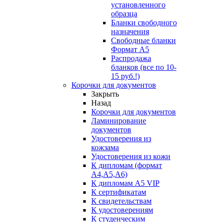
установленного
образца
Бланки свободного
назначения
Свободные бланки
Формат А5
Распродажа
бланков (все по 10-
15 руб.!)
Корочки для документов
Закрыть
Назад
Корочки для документов
Ламинирование
документов
Удостоверения из
кожзама
Удостоверения из кожи
К дипломам (формат
А4,А5,А6)
К дипломам А5 VIP
К сертификатам
К свидетельствам
К удостоверениям
К студенческим