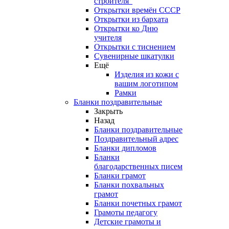
строителя"
Открытки времён СССР
Открытки из бархата
Открытки ко Дню
учителя
Открытки с тиснением
Сувенирные шкатулки
Ещё
Изделия из кожи с
вашим логотипом
Рамки
Бланки поздравительные
Закрыть
Назад
Бланки поздравительные
Поздравительный адрес
Бланки дипломов
Бланки
благодарственных писем
Бланки грамот
Бланки похвальных
грамот
Бланки почетных грамот
Грамоты педагогу
Детские грамоты и