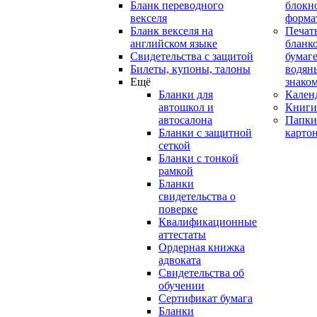
Бланк переводного
блокн
векселя
форма
Бланк векселя на
Печат
английском языке
бланко
Свидетельства с защитой
бумаге
Билеты, купоны, талоны
водян
Ещё
знако
Бланки для
Кален
автошкол и
Книги
автосалона
Папки
Бланки с защитной
карто
сеткой
Бланки с тонкой
рамкой
Бланки
свидетельства о
поверке
Квалификационные
аттестаты
Ордерная книжка
адвоката
Свидетельства об
обучении
Сертификат бумага
Бланки