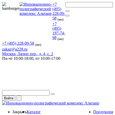
+7
(495)
228-09-
58
(мн)
+7
(495)
197-74-
98
(мн)
+7 (495) 228-09-58
(мн)
zakaz@a228.ru
Москва
, Лялин пер., д. 4, с. 2
Пн-чт
10:00-18:00,
пт
10:00-17:00
Войти
Закрыть
Каталог
Продукция