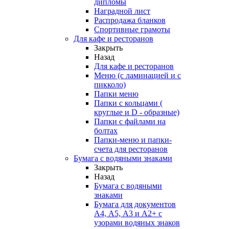
дипломы
Наградной лист
Распродажа бланков
Спортивные грамоты
Для кафе и ресторанов
Закрыть
Назад
Для кафе и ресторанов
Меню (с ламинацией и с
пикколо)
Папки меню
Папки с кольцами (
круглые и D - образные)
Папки с файлами на
болтах
Папки-меню и папки-
счета для ресторанов
Бумага с водяными знаками
Закрыть
Назад
Бумага с водяными
знаками
Бумага для документов
А4, А5, А3 и А2+ с
узорами водяных знаков