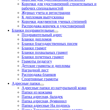
Корочки для удостоверений строительных и
рабочих специальностей
Журнал учета и регистрации
К дипломам выпускника
Корочки документов ученых степеней
Распродажа корочек и удостоверений
Бланки поздравительные
Поздравительный адрес
Бланки дипломов
Бланки благодарственных писем
Бланки грамот
Бланки похвальных грамот
Бланки почетных грамот
Грамоты педагогу
Детские грамоты и дипломы
Наградной лист
Распродажа бланков
Спортивные грамоты
Адресные папки
Адресные папки из натуральной кожи
Папки из кожзама
Папка адресная, баладек
Папка адресная, бумвинил
Папки адресные На подпись
Папка Торжественная клятва кадета