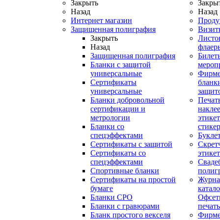
Закрыть
Закры
Назад
Назад
Интернет магазин
Проду
Защищенная полиграфия
Визит
Закрыть
Листо
Назад
флаер
Защищенная полиграфия
Билет
Бланки с защитой
мероп
универсальные
Фирм
Сертификаты
бланки
универсальные
защит
Бланки добровольной
Печат
сертификации и
наклее
метрологии
этикет
Бланки со
стике
спецэффектами
Букле
Сертификаты с защитой
Скрет
Сертификаты со
этике
спецэффектами
Сваде
Спортивные бланки
полиг
Cертификаты на простой
Журна
бумаге
катал
Бланки СРО
Офсет
Бланки с гравюрами
печать
Бланк простого векселя
Фирм