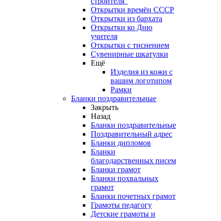
строителя"
Открытки времён СССР
Открытки из бархата
Открытки ко Дню
учителя
Открытки с тиснением
Сувенирные шкатулки
Ещё
Изделия из кожи с
вашим логотипом
Рамки
Бланки поздравительные
Закрыть
Назад
Бланки поздравительные
Поздравительный адрес
Бланки дипломов
Бланки
благодарственных писем
Бланки грамот
Бланки похвальных
грамот
Бланки почетных грамот
Грамоты педагогу
Детские грамоты и