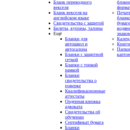
Бланк переводного
блокн
векселя
форма
Бланк векселя на
Печат
английском языке
бланко
Свидетельства с защитой
бумаге
Билеты, купоны, талоны
водян
Ещё
знако
Бланки для
Кален
автошкол и
Книги
автосалона
Папки
Бланки с защитной
карто
сеткой
Бланки с тонкой
рамкой
Бланки
свидетельства о
поверке
Квалификационные
аттестаты
Ордерная книжка
адвоката
Свидетельства об
обучении
Сертификат бумага
Бланки