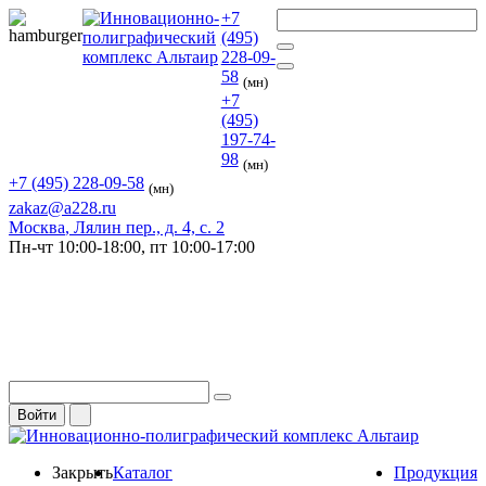
+7
(495)
228-09-
58
(мн)
+7
(495)
197-74-
98
(мн)
+7 (495) 228-09-58
(мн)
zakaz@a228.ru
Москва
, Лялин пер., д. 4, с. 2
Пн-чт
10:00-18:00,
пт
10:00-17:00
Войти
Закрыть
Каталог
Продукция