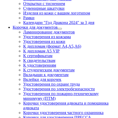
Открытки с тиснением
Сувенирные шкатулки
Изделия из кожи с вашим логотипом
Рамки
Календари "Год Дракона 2024" за 3 дня
Корочки для документов
Ламинирование документов
Удостоверения из кожзама
Удостоверения из кожи
К дипломам (формат А4,А5,А6)
К дипломам А5 VIP
К сертификатам
К свидетельствам
К удостоверениям
К студенческим документам
Вкладыши к документам
Вклейки для корочек
Удостоверения по охране труда
Удостоверения по электробезопасности
Удостоверения по пожарно-техническому
минимуму (ПТМ)
Корочки удостоверения адвоката и помощника
адвоката
Корочки удостоверения частного охранника
Корочки для удостоверения ПРЕССА