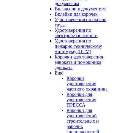
документам
Вкладыши к документам
Вклейки для корочек
Удостоверения по охране
труда
Удостоверения по
электробезопасности
Удостоверения по
пожарно-техническому
минимуму (ПТМ)
Корочки удостоверения
адвоката и помощника
адвоката
Ещё
Корочки
удостоверения
частного охранника
Корочки для
удостоверения
ПРЕССА
Корочки для
удостоверений
строительных и
рабочих
специальностей