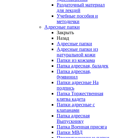
Раздаточный материал
для лекций
Учебные пособия и
методички
Адресные папки
Закрыть
Назад
Адресные папки
Адресные папки из
натуральной кожи
Папки из кожзама
Папка адресная, баладек
Папка адресная,
бумвинил
Папки адресные На
подпись
Папка Торжественная
клятва кадета
Папки адресные с
клапанами
Папка адресная
Выпускнику
Папка Военная присяга
Папки МВД
Презентационные папки