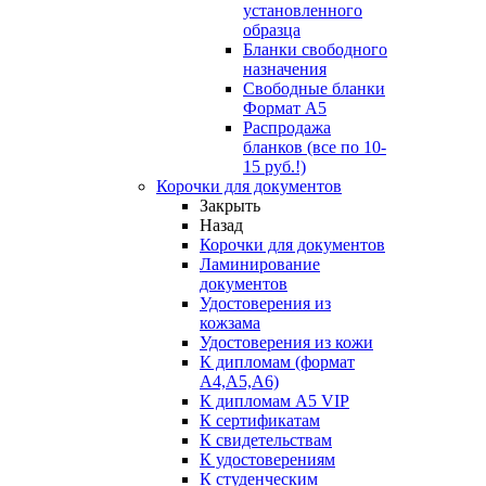
установленного
образца
Бланки свободного
назначения
Свободные бланки
Формат А5
Распродажа
бланков (все по 10-
15 руб.!)
Корочки для документов
Закрыть
Назад
Корочки для документов
Ламинирование
документов
Удостоверения из
кожзама
Удостоверения из кожи
К дипломам (формат
А4,А5,А6)
К дипломам А5 VIP
К сертификатам
К свидетельствам
К удостоверениям
К студенческим