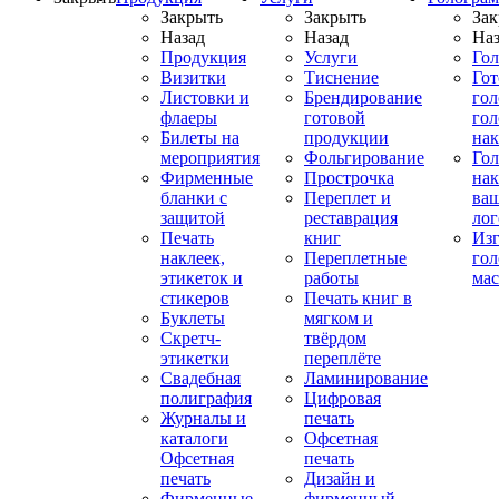
Закрыть
Закрыть
Зак
Назад
Назад
Наз
Продукция
Услуги
Го
Визитки
Тиснение
Го
Листовки и
Брендирование
го
флаеры
готовой
гол
Билеты на
продукции
на
мероприятия
Фольгирование
Гол
Фирменные
Прострочка
нак
бланки с
Переплет и
ва
защитой
реставрация
ло
Печать
книг
Изг
наклеек,
Переплетные
гол
этикеток и
работы
мас
стикеров
Печать книг в
Буклеты
мягком и
Скретч-
твёрдом
этикетки
переплёте
Свадебная
Ламинирование
полиграфия
Цифровая
Журналы и
печать
каталоги
Офсетная
Офсетная
печать
печать
Дизайн и
Фирменные
фирменный