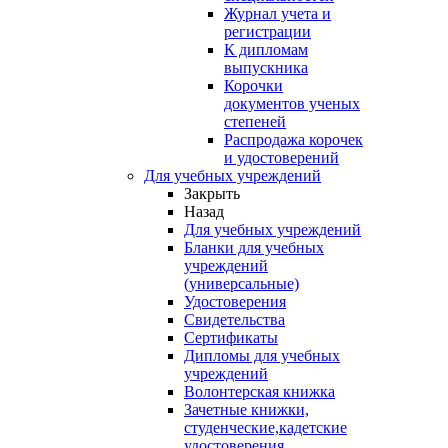
Журнал учета и
регистрации
К дипломам
выпускника
Корочки
документов ученых
степеней
Распродажа корочек
и удостоверений
Для учебных учреждений
Закрыть
Назад
Для учебных учреждений
Бланки для учебных
учреждений
(универсальные)
Удостоверения
Свидетельства
Сертификаты
Дипломы для учебных
учреждений
Волонтерская книжка
Зачетные книжки,
студенческие,кадетские
удостоверения