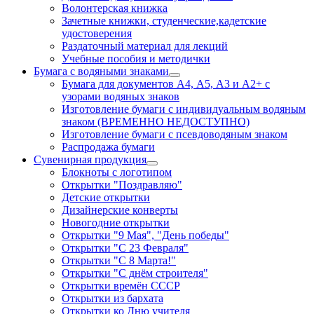
Волонтерская книжка
Зачетные книжки, студенческие,кадетские
удостоверения
Раздаточный материал для лекций
Учебные пособия и методички
Бумага с водяными знаками
Бумага для документов А4, А5, А3 и А2+ с
узорами водяных знаков
Изготовление бумаги с индивидуальным водяным
знаком (ВРЕМЕННО НЕДОСТУПНО)
Изготовление бумаги с псевдоводяным знаком
Распродажа бумаги
Сувенирная продукция
Блокноты с логотипом
Открытки "Поздравляю"
Детские открытки
Дизайнерские конверты
Новогодние открытки
Открытки "9 Мая", "День победы"
Открытки "С 23 Февраля"
Открытки "С 8 Марта!"
Открытки "С днём строителя"
Открытки времён СССР
Открытки из бархата
Открытки ко Дню учителя