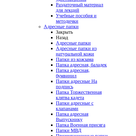
Раздаточный материал
для лекций
Учебные пособия и
методички
Адресные папки
Закрыть
Назад
Адресные папки
Адресные папки из
натуральной кожи
Папки из кожзама
Папка адресная, баладек
Папка адресная,
бумвинил
Папки адресные На
подпись
Папка Торжественная
клятва кадета
Папки адресные с
клапанами
Папка адресная
Выпускнику
Папка Военная присяга
Папки МВД
Презентационные папки