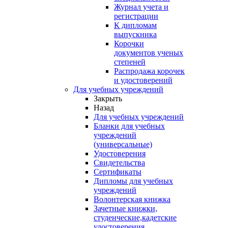
Журнал учета и
регистрации
К дипломам
выпускника
Корочки
документов ученых
степеней
Распродажа корочек
и удостоверений
Для учебных учреждений
Закрыть
Назад
Для учебных учреждений
Бланки для учебных
учреждений
(универсальные)
Удостоверения
Свидетельства
Сертификаты
Дипломы для учебных
учреждений
Волонтерская книжка
Зачетные книжки,
студенческие,кадетские
удостоверения