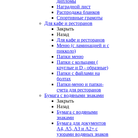
дипломы
Наградной лист
Распродажа бланков
Спортивные грамоты
Для кафе и ресторанов
Закрыть
Назад
Для кафе и ресторанов
Меню (с ламинацией и с
пикколо)
Папки меню
Папки с кольцами (
круглые и D - образные)
Папки с файлами на
болтах
Папки-меню и папки-
счета для ресторанов
Бумага с водяными знаками
Закрыть
Назад
Бумага с водяными
знаками
Бумага для документов
А4, А5, А3 и А2+ с
узорами водяных знаков