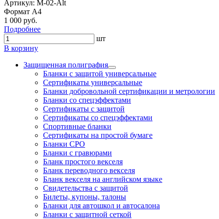
Артикул: М-02-Alt
Формат А4
1 000 руб.
Подробнее
шт
В корзину
Защищенная полиграфия
Бланки с защитой универсальные
Сертификаты универсальные
Бланки добровольной сертификации и метрологии
Бланки со спецэффектами
Сертификаты с защитой
Сертификаты со спецэффектами
Спортивные бланки
Cертификаты на простой бумаге
Бланки СРО
Бланки с гравюрами
Бланк простого векселя
Бланк переводного векселя
Бланк векселя на английском языке
Свидетельства с защитой
Билеты, купоны, талоны
Бланки для автошкол и автосалона
Бланки с защитной сеткой