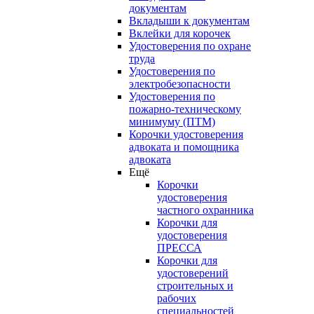
документам
Вкладыши к документам
Вклейки для корочек
Удостоверения по охране
труда
Удостоверения по
электробезопасности
Удостоверения по
пожарно-техническому
минимуму (ПТМ)
Корочки удостоверения
адвоката и помощника
адвоката
Ещё
Корочки
удостоверения
частного охранника
Корочки для
удостоверения
ПРЕССА
Корочки для
удостоверений
строительных и
рабочих
специальностей