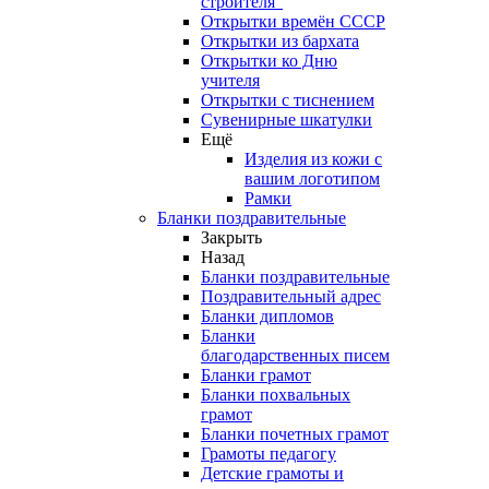
строителя"
Открытки времён СССР
Открытки из бархата
Открытки ко Дню
учителя
Открытки с тиснением
Сувенирные шкатулки
Ещё
Изделия из кожи с
вашим логотипом
Рамки
Бланки поздравительные
Закрыть
Назад
Бланки поздравительные
Поздравительный адрес
Бланки дипломов
Бланки
благодарственных писем
Бланки грамот
Бланки похвальных
грамот
Бланки почетных грамот
Грамоты педагогу
Детские грамоты и