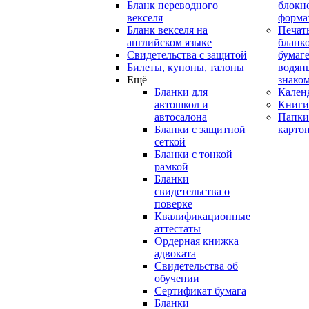
Бланк переводного
блокн
векселя
форма
Бланк векселя на
Печат
английском языке
бланко
Свидетельства с защитой
бумаге
Билеты, купоны, талоны
водян
Ещё
знако
Бланки для
Кален
автошкол и
Книги
автосалона
Папки
Бланки с защитной
карто
сеткой
Бланки с тонкой
рамкой
Бланки
свидетельства о
поверке
Квалификационные
аттестаты
Ордерная книжка
адвоката
Свидетельства об
обучении
Сертификат бумага
Бланки