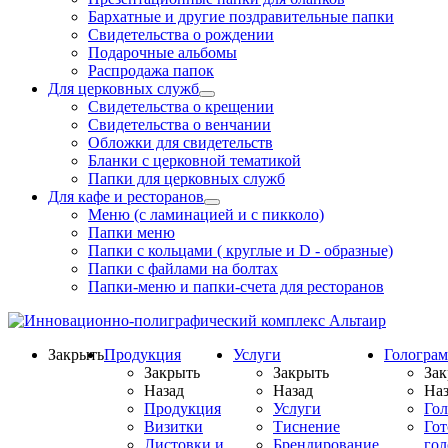
Бархатные и другие поздравительные папки
Свидетельства о рождении
Подарочные альбомы
Распродажа папок
Для церковных служб
Свидетельства о крещении
Свидетельства о венчании
Обложки для свидетельств
Бланки с церковной тематикой
Папки для церковных служб
Для кафе и ресторанов
Меню (с ламинацией и с пикколо)
Папки меню
Папки с кольцами ( круглые и D - образные)
Папки с файлами на болтах
Папки-меню и папки-счета для ресторанов
Закрыть
Продукция
Услуги
Гологра
Закрыть
Закрыть
Зак
Назад
Назад
Наз
Продукция
Услуги
Го
Визитки
Тиснение
Го
Листовки и
Брендирование
го