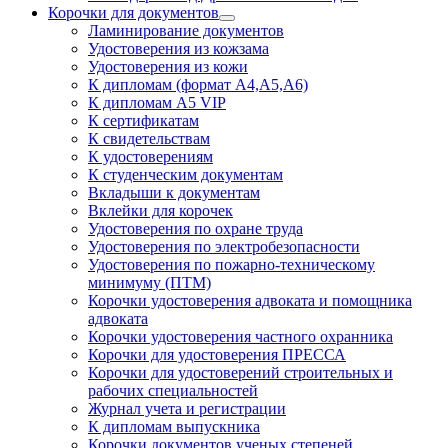
Корочки для документов
Ламинирование документов
Удостоверения из кожзама
Удостоверения из кожи
К дипломам (формат А4,А5,А6)
К дипломам А5 VIP
К сертификатам
К свидетельствам
К удостоверениям
К студенческим документам
Вкладыши к документам
Вклейки для корочек
Удостоверения по охране труда
Удостоверения по электробезопасности
Удостоверения по пожарно-техническому
минимуму (ПТМ)
Корочки удостоверения адвоката и помощника
адвоката
Корочки удостоверения частного охранника
Корочки для удостоверения ПРЕССА
Корочки для удостоверений строительных и
рабочих специальностей
Журнал учета и регистрации
К дипломам выпускника
Корочки документов ученых степеней