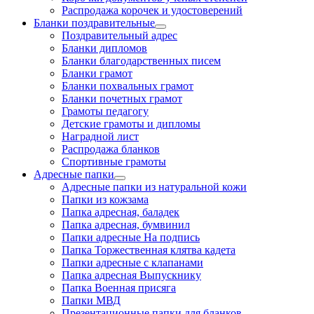
Распродажа корочек и удостоверений
Бланки поздравительные
Поздравительный адрес
Бланки дипломов
Бланки благодарственных писем
Бланки грамот
Бланки похвальных грамот
Бланки почетных грамот
Грамоты педагогу
Детские грамоты и дипломы
Наградной лист
Распродажа бланков
Спортивные грамоты
Адресные папки
Адресные папки из натуральной кожи
Папки из кожзама
Папка адресная, баладек
Папка адресная, бумвинил
Папки адресные На подпись
Папка Торжественная клятва кадета
Папки адресные с клапанами
Папка адресная Выпускнику
Папка Военная присяга
Папки МВД
Презентационные папки для бланков