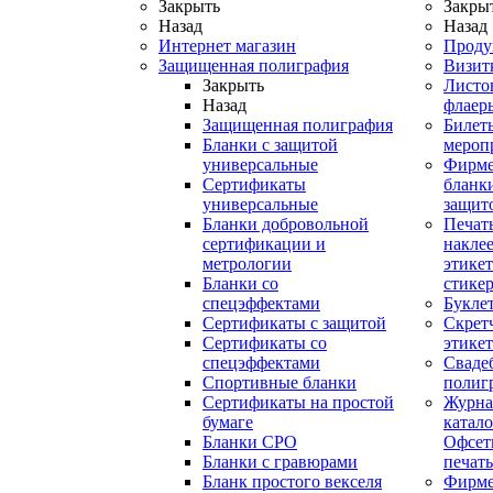
Закрыть
Закры
Назад
Назад
Интернет магазин
Проду
Защищенная полиграфия
Визит
Закрыть
Листо
Назад
флаер
Защищенная полиграфия
Билет
Бланки с защитой
мероп
универсальные
Фирм
Сертификаты
бланки
универсальные
защит
Бланки добровольной
Печат
сертификации и
наклее
метрологии
этикет
Бланки со
стике
спецэффектами
Букле
Сертификаты с защитой
Скрет
Сертификаты со
этике
спецэффектами
Сваде
Спортивные бланки
полиг
Cертификаты на простой
Журна
бумаге
катал
Бланки СРО
Офсет
Бланки с гравюрами
печать
Бланк простого векселя
Фирм