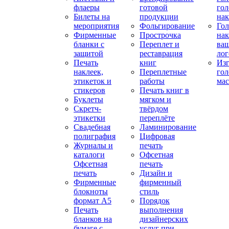
флаеры
готовой
гол
Билеты на
продукции
на
мероприятия
Фольгирование
Гол
Фирменные
Прострочка
нак
бланки с
Переплет и
ва
защитой
реставрация
ло
Печать
книг
Изг
наклеек,
Переплетные
гол
этикеток и
работы
мас
стикеров
Печать книг в
Буклеты
мягком и
Скретч-
твёрдом
этикетки
переплёте
Свадебная
Ламинирование
полиграфия
Цифровая
Журналы и
печать
каталоги
Офсетная
Офсетная
печать
печать
Дизайн и
Фирменные
фирменный
блокноты
стиль
формат А5
Порядок
Печать
выполнения
бланков на
дизайнерских
бумаге с
услуг при