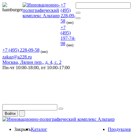
+7
(495)
228-09-
58
(мн)
+7
(495)
197-74-
98
(мн)
+7 (495) 228-09-58
(мн)
zakaz@a228.ru
Москва
, Лялин пер., д. 4, с. 2
Пн-чт
10:00-18:00,
пт
10:00-17:00
Войти
Закрыть
Каталог
Продукция