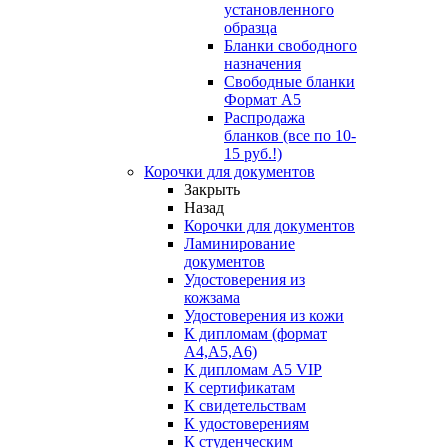
установленного
образца
Бланки свободного
назначения
Свободные бланки
Формат А5
Распродажа
бланков (все по 10-
15 руб.!)
Корочки для документов
Закрыть
Назад
Корочки для документов
Ламинирование
документов
Удостоверения из
кожзама
Удостоверения из кожи
К дипломам (формат
А4,А5,А6)
К дипломам А5 VIP
К сертификатам
К свидетельствам
К удостоверениям
К студенческим