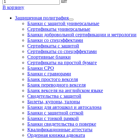
шт
В корзину
Защищенная полиграфия
Бланки с защитой универсальные
Сертификаты универсальные
Бланки добровольной сертификации и метрологии
Бланки со спецэффектами
Сертификаты с защитой
Сертификаты со спецэффектами
Спортивные бланки
Cертификаты на простой бумаге
Бланки СРО
Бланки с гравюрами
Бланк простого векселя
Бланк переводного векселя
Бланк векселя на английском языке
Свидетельства с защитой
Билеты, купоны, талоны
Бланки для автошкол и автосалона
Бланки с защитной сеткой
Бланки с тонкой рамкой
Бланки свидетельства о поверке
Квалификационные аттестаты
Ордерная книжка адвоката