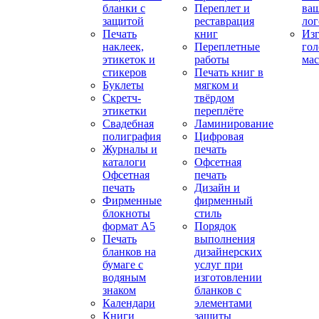
бланки с
Переплет и
ва
защитой
реставрация
ло
Печать
книг
Изг
наклеек,
Переплетные
гол
этикеток и
работы
мас
стикеров
Печать книг в
Буклеты
мягком и
Скретч-
твёрдом
этикетки
переплёте
Свадебная
Ламинирование
полиграфия
Цифровая
Журналы и
печать
каталоги
Офсетная
Офсетная
печать
печать
Дизайн и
Фирменные
фирменный
блокноты
стиль
формат А5
Порядок
Печать
выполнения
бланков на
дизайнерских
бумаге с
услуг при
водяным
изготовлении
знаком
бланков с
Календари
элементами
Книги
защиты