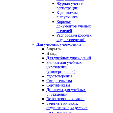
Журнал учета и
регистрации
К дипломам
выпускника
Корочки
документов ученых
степеней
Распродажа корочек
и удостоверений
Для учебных учреждений
Закрыть
Назад
Для учебных учреждений
Бланки для учебных
учреждений
(универсальные)
Удостоверения
Свидетельства
Сертификаты
Дипломы для учебных
учреждений
Волонтерская книжка
Зачетные книжки,
студенческие,кадетские
удостоверения