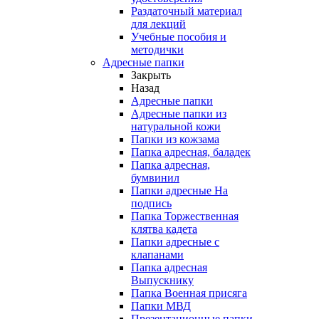
Раздаточный материал
для лекций
Учебные пособия и
методички
Адресные папки
Закрыть
Назад
Адресные папки
Адресные папки из
натуральной кожи
Папки из кожзама
Папка адресная, баладек
Папка адресная,
бумвинил
Папки адресные На
подпись
Папка Торжественная
клятва кадета
Папки адресные с
клапанами
Папка адресная
Выпускнику
Папка Военная присяга
Папки МВД
Презентационные папки