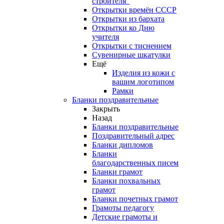
строителя"
Открытки времён СССР
Открытки из бархата
Открытки ко Дню
учителя
Открытки с тиснением
Сувенирные шкатулки
Ещё
Изделия из кожи с
вашим логотипом
Рамки
Бланки поздравительные
Закрыть
Назад
Бланки поздравительные
Поздравительный адрес
Бланки дипломов
Бланки
благодарственных писем
Бланки грамот
Бланки похвальных
грамот
Бланки почетных грамот
Грамоты педагогу
Детские грамоты и