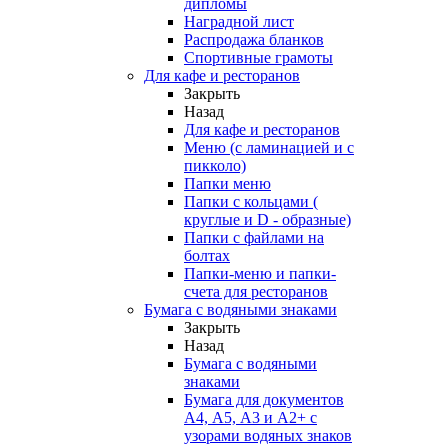
дипломы
Наградной лист
Распродажа бланков
Спортивные грамоты
Для кафе и ресторанов
Закрыть
Назад
Для кафе и ресторанов
Меню (с ламинацией и с
пикколо)
Папки меню
Папки с кольцами (
круглые и D - образные)
Папки с файлами на
болтах
Папки-меню и папки-
счета для ресторанов
Бумага с водяными знаками
Закрыть
Назад
Бумага с водяными
знаками
Бумага для документов
А4, А5, А3 и А2+ с
узорами водяных знаков