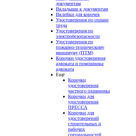
документам
Вкладыши к документам
Вклейки для корочек
Удостоверения по охране
труда
Удостоверения по
электробезопасности
Удостоверения по
пожарно-техническому
минимуму (ПТМ)
Корочки удостоверения
адвоката и помощника
адвоката
Ещё
Корочки
удостоверения
частного охранника
Корочки для
удостоверения
ПРЕССА
Корочки для
удостоверений
строительных и
рабочих
специальностей