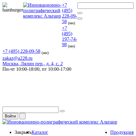
+7
(495)
228-09-
58
(мн)
+7
(495)
197-74-
98
(мн)
+7 (495) 228-09-58
(мн)
zakaz@a228.ru
Москва
, Лялин пер., д. 4, с. 2
Пн-чт
10:00-18:00,
пт
10:00-17:00
Войти
Закрыть
Каталог
Продукция