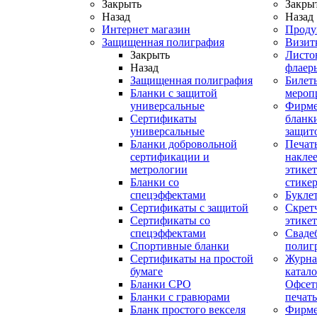
Закрыть
Закры
Назад
Назад
Интернет магазин
Проду
Защищенная полиграфия
Визит
Закрыть
Листо
Назад
флаер
Защищенная полиграфия
Билет
Бланки с защитой
мероп
универсальные
Фирм
Сертификаты
бланки
универсальные
защит
Бланки добровольной
Печат
сертификации и
наклее
метрологии
этикет
Бланки со
стике
спецэффектами
Букле
Сертификаты с защитой
Скрет
Сертификаты со
этике
спецэффектами
Сваде
Спортивные бланки
полиг
Cертификаты на простой
Журна
бумаге
катал
Бланки СРО
Офсет
Бланки с гравюрами
печать
Бланк простого векселя
Фирм