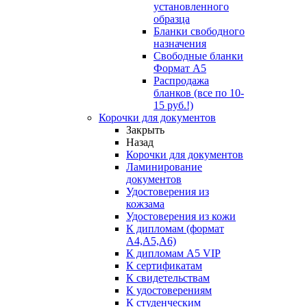
установленного
образца
Бланки свободного
назначения
Свободные бланки
Формат А5
Распродажа
бланков (все по 10-
15 руб.!)
Корочки для документов
Закрыть
Назад
Корочки для документов
Ламинирование
документов
Удостоверения из
кожзама
Удостоверения из кожи
К дипломам (формат
А4,А5,А6)
К дипломам А5 VIP
К сертификатам
К свидетельствам
К удостоверениям
К студенческим