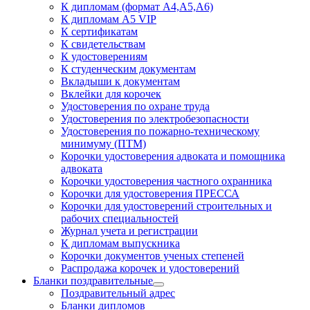
К дипломам (формат А4,А5,А6)
К дипломам А5 VIP
К сертификатам
К свидетельствам
К удостоверениям
К студенческим документам
Вкладыши к документам
Вклейки для корочек
Удостоверения по охране труда
Удостоверения по электробезопасности
Удостоверения по пожарно-техническому
минимуму (ПТМ)
Корочки удостоверения адвоката и помощника
адвоката
Корочки удостоверения частного охранника
Корочки для удостоверения ПРЕССА
Корочки для удостоверений строительных и
рабочих специальностей
Журнал учета и регистрации
К дипломам выпускника
Корочки документов ученых степеней
Распродажа корочек и удостоверений
Бланки поздравительные
Поздравительный адрес
Бланки дипломов