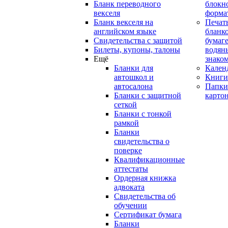
Бланк переводного
блокн
векселя
форма
Бланк векселя на
Печат
английском языке
бланко
Свидетельства с защитой
бумаге
Билеты, купоны, талоны
водян
Ещё
знако
Бланки для
Кален
автошкол и
Книги
автосалона
Папки
Бланки с защитной
карто
сеткой
Бланки с тонкой
рамкой
Бланки
свидетельства о
поверке
Квалификационные
аттестаты
Ордерная книжка
адвоката
Свидетельства об
обучении
Сертификат бумага
Бланки