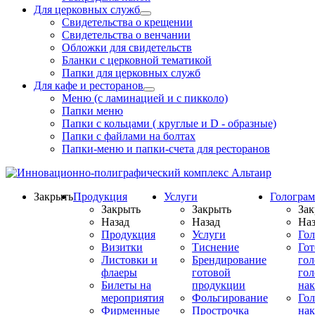
Для церковных служб
Свидетельства о крещении
Свидетельства о венчании
Обложки для свидетельств
Бланки с церковной тематикой
Папки для церковных служб
Для кафе и ресторанов
Меню (с ламинацией и с пикколо)
Папки меню
Папки с кольцами ( круглые и D - образные)
Папки с файлами на болтах
Папки-меню и папки-счета для ресторанов
Закрыть
Продукция
Услуги
Гологра
Закрыть
Закрыть
Зак
Назад
Назад
Наз
Продукция
Услуги
Го
Визитки
Тиснение
Го
Листовки и
Брендирование
го
флаеры
готовой
гол
Билеты на
продукции
на
мероприятия
Фольгирование
Гол
Фирменные
Прострочка
нак