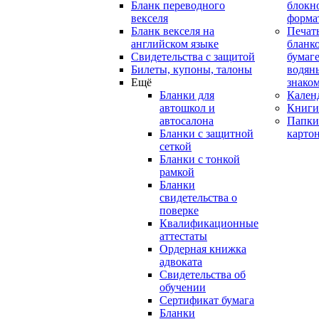
Бланк переводного
блокн
векселя
форма
Бланк векселя на
Печат
английском языке
бланко
Свидетельства с защитой
бумаге
Билеты, купоны, талоны
водян
Ещё
знако
Бланки для
Кален
автошкол и
Книги
автосалона
Папки
Бланки с защитной
карто
сеткой
Бланки с тонкой
рамкой
Бланки
свидетельства о
поверке
Квалификационные
аттестаты
Ордерная книжка
адвоката
Свидетельства об
обучении
Сертификат бумага
Бланки