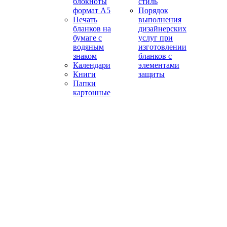
блокноты
стиль
формат А5
Порядок
Печать
выполнения
бланков на
дизайнерских
бумаге с
услуг при
водяным
изготовлении
знаком
бланков с
Календари
элементами
Книги
защиты
Папки
картонные