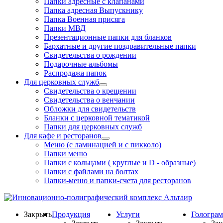
Папки адресные с клапанами
Папка адресная Выпускнику
Папка Военная присяга
Папки МВД
Презентационные папки для бланков
Бархатные и другие поздравительные папки
Свидетельства о рождении
Подарочные альбомы
Распродажа папок
Для церковных служб
Свидетельства о крещении
Свидетельства о венчании
Обложки для свидетельств
Бланки с церковной тематикой
Папки для церковных служб
Для кафе и ресторанов
Меню (с ламинацией и с пикколо)
Папки меню
Папки с кольцами ( круглые и D - образные)
Папки с файлами на болтах
Папки-меню и папки-счета для ресторанов
Закрыть
Продукция
Услуги
Гологра