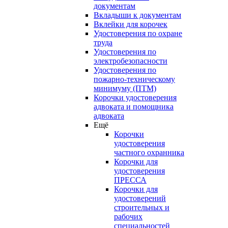
документам
Вкладыши к документам
Вклейки для корочек
Удостоверения по охране
труда
Удостоверения по
электробезопасности
Удостоверения по
пожарно-техническому
минимуму (ПТМ)
Корочки удостоверения
адвоката и помощника
адвоката
Ещё
Корочки
удостоверения
частного охранника
Корочки для
удостоверения
ПРЕССА
Корочки для
удостоверений
строительных и
рабочих
специальностей