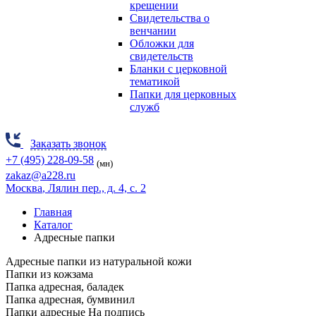
крещении
Свидетельства о
венчании
Обложки для
свидетельств
Бланки с церковной
тематикой
Папки для церковных
служб
Заказать звонок
+7 (495) 228-09-58
(мн)
zakaz@a228.ru
Москва
, Лялин пер., д. 4, с. 2
Главная
Каталог
Адресные папки
Адресные папки из натуральной кожи
Папки из кожзама
Папка адресная, баладек
Папка адресная, бумвинил
Папки адресные На подпись