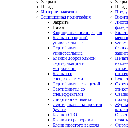
Закрыть
Закры
Назад
Назад
Интернет магазин
Проду
Защищенная полиграфия
Визит
Закрыть
Листо
Назад
флаер
Защищенная полиграфия
Билет
Бланки с защитой
мероп
универсальные
Фирм
Сертификаты
бланки
универсальные
защит
Бланки добровольной
Печат
сертификации и
наклее
метрологии
этикет
Бланки со
стике
спецэффектами
Букле
Сертификаты с защитой
Скрет
Сертификаты со
этике
спецэффектами
Сваде
Спортивные бланки
полиг
Cертификаты на простой
Журна
бумаге
катал
Бланки СРО
Офсет
Бланки с гравюрами
печать
Бланк простого векселя
Фирм