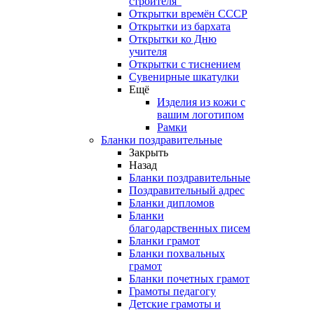
строителя"
Открытки времён СССР
Открытки из бархата
Открытки ко Дню
учителя
Открытки с тиснением
Сувенирные шкатулки
Ещё
Изделия из кожи с
вашим логотипом
Рамки
Бланки поздравительные
Закрыть
Назад
Бланки поздравительные
Поздравительный адрес
Бланки дипломов
Бланки
благодарственных писем
Бланки грамот
Бланки похвальных
грамот
Бланки почетных грамот
Грамоты педагогу
Детские грамоты и