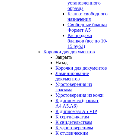
установленного
образца
Бланки свободного
назначения
Свободные бланки
Формат А5
Распродажа
бланков (все по 10-
15 руб.!)
Корочки для документов
Закрыть
Назад
Корочки для документов
Ламинирование
документов
Удостоверения из
кожзама
Удостоверения из кожи
К дипломам (формат
А4,А5,А6)
К дипломам А5 VIP
К сертификатам
К свидетельствам
К удостоверениям
К студенческим