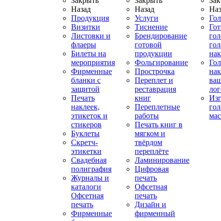
Закрыть
Закрыть
Зак
Назад
Назад
Наз
Продукция
Услуги
Го
Визитки
Тиснение
Го
Листовки и
Брендирование
го
флаеры
готовой
гол
Билеты на
продукции
на
мероприятия
Фольгирование
Гол
Фирменные
Прострочка
нак
бланки с
Переплет и
ва
защитой
реставрация
ло
Печать
книг
Изг
наклеек,
Переплетные
гол
этикеток и
работы
мас
стикеров
Печать книг в
Буклеты
мягком и
Скретч-
твёрдом
этикетки
переплёте
Свадебная
Ламинирование
полиграфия
Цифровая
Журналы и
печать
каталоги
Офсетная
Офсетная
печать
печать
Дизайн и
Фирменные
фирменный