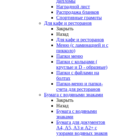
дипломы
Наградной лист
Распродажа бланков
Спортивные грамоты
Для кафе и ресторанов
Закрыть
Назад
Для кафе и ресторанов
Меню (с ламинацией и с
пикколо)
Папки меню
Папки с кольцами (
круглые и D - образные)
Папки с файлами на
болтах
Папки-меню и папки-
счета для ресторанов
Бумага с водяными знаками
Закрыть
Назад
Бумага с водяными
знаками
Бумага для документов
А4, А5, А3 и А2+ с
узорами водяных знаков