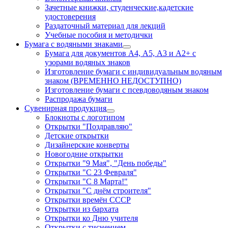
Зачетные книжки, студенческие,кадетские
удостоверения
Раздаточный материал для лекций
Учебные пособия и методички
Бумага с водяными знаками
Бумага для документов А4, А5, А3 и А2+ с
узорами водяных знаков
Изготовление бумаги с индивидуальным водяным
знаком (ВРЕМЕННО НЕДОСТУПНО)
Изготовление бумаги с псевдоводяным знаком
Распродажа бумаги
Сувенирная продукция
Блокноты с логотипом
Открытки "Поздравляю"
Детские открытки
Дизайнерские конверты
Новогодние открытки
Открытки "9 Мая", "День победы"
Открытки "С 23 Февраля"
Открытки "С 8 Марта!"
Открытки "С днём строителя"
Открытки времён СССР
Открытки из бархата
Открытки ко Дню учителя
Открытки с тиснением