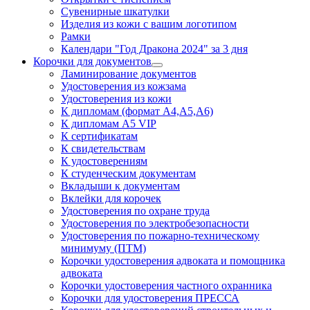
Сувенирные шкатулки
Изделия из кожи с вашим логотипом
Рамки
Календари "Год Дракона 2024" за 3 дня
Корочки для документов
Ламинирование документов
Удостоверения из кожзама
Удостоверения из кожи
К дипломам (формат А4,А5,А6)
К дипломам А5 VIP
К сертификатам
К свидетельствам
К удостоверениям
К студенческим документам
Вкладыши к документам
Вклейки для корочек
Удостоверения по охране труда
Удостоверения по электробезопасности
Удостоверения по пожарно-техническому
минимуму (ПТМ)
Корочки удостоверения адвоката и помощника
адвоката
Корочки удостоверения частного охранника
Корочки для удостоверения ПРЕССА