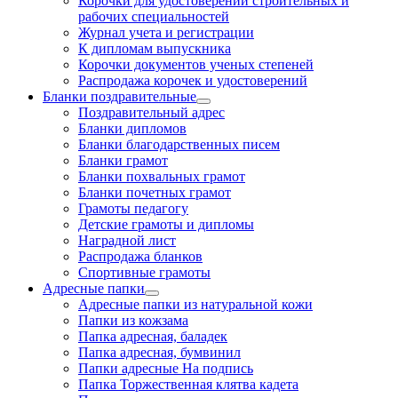
Корочки для удостоверений строительных и
рабочих специальностей
Журнал учета и регистрации
К дипломам выпускника
Корочки документов ученых степеней
Распродажа корочек и удостоверений
Бланки поздравительные
Поздравительный адрес
Бланки дипломов
Бланки благодарственных писем
Бланки грамот
Бланки похвальных грамот
Бланки почетных грамот
Грамоты педагогу
Детские грамоты и дипломы
Наградной лист
Распродажа бланков
Спортивные грамоты
Адресные папки
Адресные папки из натуральной кожи
Папки из кожзама
Папка адресная, баладек
Папка адресная, бумвинил
Папки адресные На подпись
Папка Торжественная клятва кадета