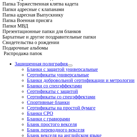
Папка Торжественная клятва кадета
Папки адресные с клапанами
Папка адресная Выпускнику
Папка Военная присяга
Папки МВД
Презентационные папки для бланков
Бархатные и другие поздравительные папки
Свидетельства о рождении
Подарочные альбомы
Распродажа папок
Защищенная полиграфия
Бланки с защитой универсальные
Сертификаты универсальные
Бланки добровольной сертификации и метрологии
Бланки со спецэффектами
Сертификаты с защитой
Сертификаты со спецэффектами
Спортивные бланки
Cертификаты на простой бумаге
Бланки СРО
Бланки с гравюрами
Бланк простого векселя
Бланк переводного векселя
Бланк векселя на английском языке