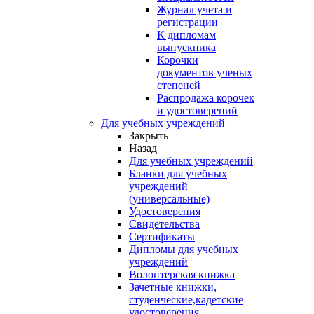
Журнал учета и
регистрации
К дипломам
выпускника
Корочки
документов ученых
степеней
Распродажа корочек
и удостоверений
Для учебных учреждений
Закрыть
Назад
Для учебных учреждений
Бланки для учебных
учреждений
(универсальные)
Удостоверения
Свидетельства
Сертификаты
Дипломы для учебных
учреждений
Волонтерская книжка
Зачетные книжки,
студенческие,кадетские
удостоверения