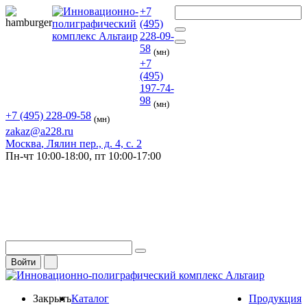
+7
(495)
228-09-
58
(мн)
+7
(495)
197-74-
98
(мн)
+7 (495) 228-09-58
(мн)
zakaz@a228.ru
Москва
, Лялин пер., д. 4, с. 2
Пн-чт
10:00-18:00,
пт
10:00-17:00
Войти
Закрыть
Каталог
Продукция