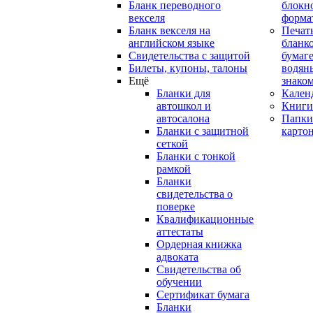
Бланк переводного
блокн
векселя
форма
Бланк векселя на
Печат
английском языке
бланко
Свидетельства с защитой
бумаге
Билеты, купоны, талоны
водян
Ещё
знако
Бланки для
Кален
автошкол и
Книги
автосалона
Папки
Бланки с защитной
карто
сеткой
Бланки с тонкой
рамкой
Бланки
свидетельства о
поверке
Квалификационные
аттестаты
Ордерная книжка
адвоката
Свидетельства об
обучении
Сертификат бумага
Бланки