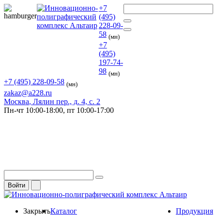
+7
(495)
228-09-
58
(мн)
+7
(495)
197-74-
98
(мн)
+7 (495) 228-09-58
(мн)
zakaz@a228.ru
Москва
, Лялин пер., д. 4, с. 2
Пн-чт
10:00-18:00,
пт
10:00-17:00
Войти
Закрыть
Каталог
Продукция