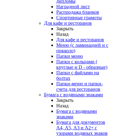
дипломы
Наградной лист
Распродажа бланков
Спортивные грамоты
Для кафе и ресторанов
Закрыть
Назад
Для кафе и ресторанов
Меню (с ламинацией и с
пикколо)
Папки меню
Папки с кольцами (
круглые и D - образные)
Папки с файлами на
болтах
Папки-меню и папки-
счета для ресторанов
Бумага с водяными знаками
Закрыть
Назад
Бумага с водяными
знаками
Бумага для документов
А4, А5, А3 и А2+ с
узорами водяных знаков