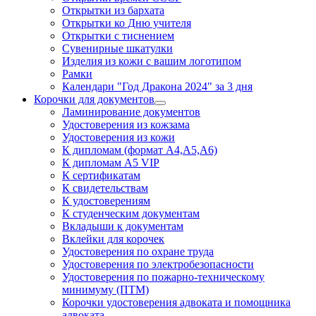
Открытки из бархата
Открытки ко Дню учителя
Открытки с тиснением
Сувенирные шкатулки
Изделия из кожи с вашим логотипом
Рамки
Календари "Год Дракона 2024" за 3 дня
Корочки для документов
Ламинирование документов
Удостоверения из кожзама
Удостоверения из кожи
К дипломам (формат А4,А5,А6)
К дипломам А5 VIP
К сертификатам
К свидетельствам
К удостоверениям
К студенческим документам
Вкладыши к документам
Вклейки для корочек
Удостоверения по охране труда
Удостоверения по электробезопасности
Удостоверения по пожарно-техническому
минимуму (ПТМ)
Корочки удостоверения адвоката и помощника
адвоката