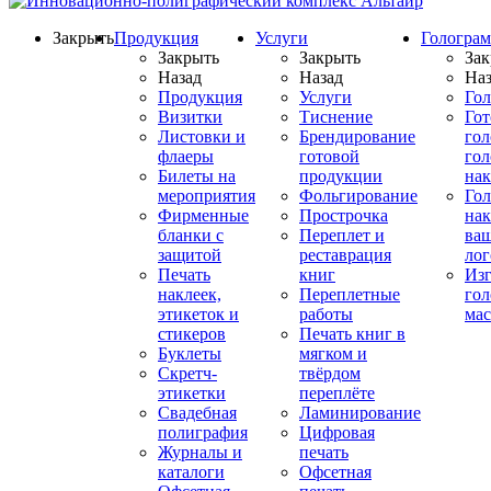
Закрыть
Продукция
Услуги
Гологра
Закрыть
Закрыть
Зак
Назад
Назад
Наз
Продукция
Услуги
Го
Визитки
Тиснение
Го
Листовки и
Брендирование
го
флаеры
готовой
гол
Билеты на
продукции
на
мероприятия
Фольгирование
Гол
Фирменные
Прострочка
нак
бланки с
Переплет и
ва
защитой
реставрация
ло
Печать
книг
Изг
наклеек,
Переплетные
гол
этикеток и
работы
мас
стикеров
Печать книг в
Буклеты
мягком и
Скретч-
твёрдом
этикетки
переплёте
Свадебная
Ламинирование
полиграфия
Цифровая
Журналы и
печать
каталоги
Офсетная