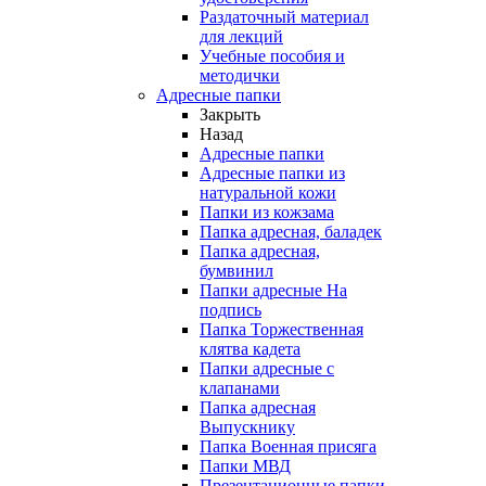
Раздаточный материал
для лекций
Учебные пособия и
методички
Адресные папки
Закрыть
Назад
Адресные папки
Адресные папки из
натуральной кожи
Папки из кожзама
Папка адресная, баладек
Папка адресная,
бумвинил
Папки адресные На
подпись
Папка Торжественная
клятва кадета
Папки адресные с
клапанами
Папка адресная
Выпускнику
Папка Военная присяга
Папки МВД
Презентационные папки