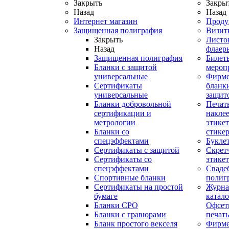
Закрыть
Закры
Назад
Назад
Интернет магазин
Проду
Защищенная полиграфия
Визит
Закрыть
Листо
Назад
флаер
Защищенная полиграфия
Билет
Бланки с защитой
мероп
универсальные
Фирм
Сертификаты
бланки
универсальные
защит
Бланки добровольной
Печат
сертификации и
наклее
метрологии
этикет
Бланки со
стике
спецэффектами
Букле
Сертификаты с защитой
Скрет
Сертификаты со
этике
спецэффектами
Сваде
Спортивные бланки
полиг
Cертификаты на простой
Журна
бумаге
катал
Бланки СРО
Офсет
Бланки с гравюрами
печать
Бланк простого векселя
Фирм