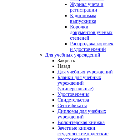
Журнал учета и
регистрации
К дипломам
выпускника
Корочки
документов ученых
степеней
Распродажа корочек
и удостоверений
Для учебных учреждений
Закрыть
Назад
Для учебных учреждений
Бланки для учебных
учреждений
(универсальные)
Удостоверения
Свидетельства
Сертификаты
Дипломы для учебных
учреждений
Волонтерская книжка
Зачетные книжки,
студенческие,кадетские
удостоверения