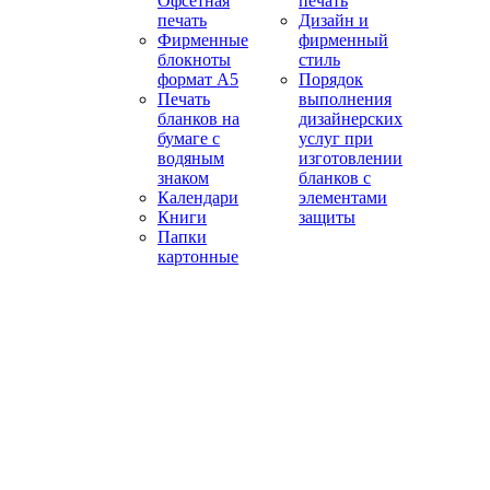
Офсетная
печать
печать
Дизайн и
Фирменные
фирменный
блокноты
стиль
формат А5
Порядок
Печать
выполнения
бланков на
дизайнерских
бумаге с
услуг при
водяным
изготовлении
знаком
бланков с
Календари
элементами
Книги
защиты
Папки
картонные