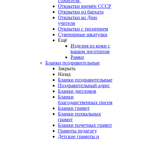
строителя"
Открытки времён СССР
Открытки из бархата
Открытки ко Дню
учителя
Открытки с тиснением
Сувенирные шкатулки
Ещё
Изделия из кожи с
вашим логотипом
Рамки
Бланки поздравительные
Закрыть
Назад
Бланки поздравительные
Поздравительный адрес
Бланки дипломов
Бланки
благодарственных писем
Бланки грамот
Бланки похвальных
грамот
Бланки почетных грамот
Грамоты педагогу
Детские грамоты и