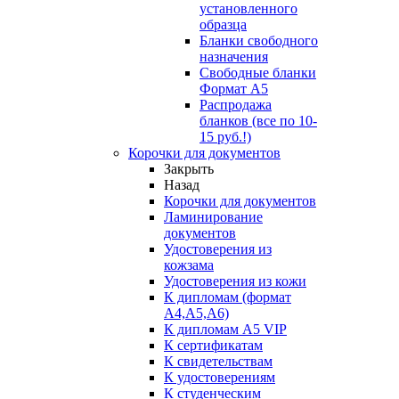
установленного
образца
Бланки свободного
назначения
Свободные бланки
Формат А5
Распродажа
бланков (все по 10-
15 руб.!)
Корочки для документов
Закрыть
Назад
Корочки для документов
Ламинирование
документов
Удостоверения из
кожзама
Удостоверения из кожи
К дипломам (формат
А4,А5,А6)
К дипломам А5 VIP
К сертификатам
К свидетельствам
К удостоверениям
К студенческим