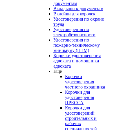
документам
Вкладыши к документам
Вклейки для корочек
Удостоверения по охране
труда
Удостоверения по
электробезопасности
Удостоверения по
пожарно-техническому
минимуму (ПТМ)
Корочки удостоверения
адвоката и помощника
адвоката
Ещё
Корочки
удостоверения
частного охранника
Корочки для
удостоверения
ПРЕССА
Корочки для
удостоверений
строительных и
рабочих
специальностей