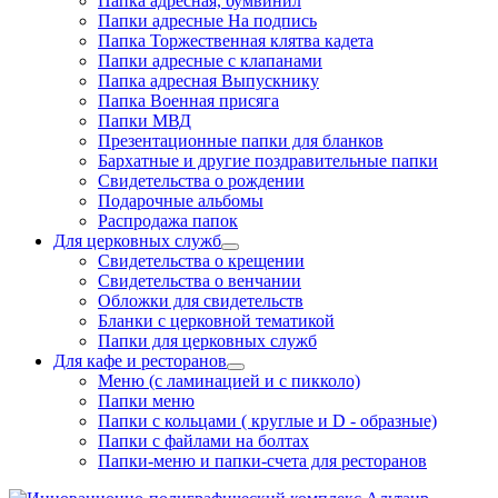
Папка адресная, бумвинил
Папки адресные На подпись
Папка Торжественная клятва кадета
Папки адресные с клапанами
Папка адресная Выпускнику
Папка Военная присяга
Папки МВД
Презентационные папки для бланков
Бархатные и другие поздравительные папки
Свидетельства о рождении
Подарочные альбомы
Распродажа папок
Для церковных служб
Свидетельства о крещении
Свидетельства о венчании
Обложки для свидетельств
Бланки с церковной тематикой
Папки для церковных служб
Для кафе и ресторанов
Меню (с ламинацией и с пикколо)
Папки меню
Папки с кольцами ( круглые и D - образные)
Папки с файлами на болтах
Папки-меню и папки-счета для ресторанов