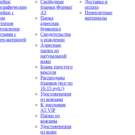
лейки
Свободные
Доставка и
ографические
бланки Формат
оплата
лейки с
А5
Переплетные
им
Папка
материалы
отипом
адресная,
отовление
бумвинил
ограмм с
Свидетельства
тер-матрицей
о рождении
Адресные
папки из
натуральной
кожи
Бланк простого
векселя
Распродажа
бланков (все по
10-15 руб.!)
Удостоверения
из кожзама
К дипломам
А5 VIP
Папки из
кожзама
Удостоверения
из кожи