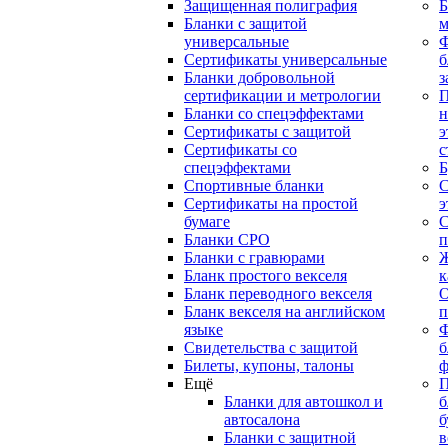
Защищенная полиграфия
Б
Бланки с защитой
м
универсальные
Сертификаты универсальные
б
Бланки добровольной
з
сертификации и метрологии
П
Бланки со спецэффектами
н
Сертификаты с защитой
э
Сертификаты со
с
спецэффектами
Б
Спортивные бланки
С
Cертификаты на простой
э
бумаге
С
Бланки СРО
п
Бланки с гравюрами
Ж
Бланк простого векселя
к
Бланк переводного векселя
О
Бланк векселя на английском
п
языке
Свидетельства с защитой
б
Билеты, купоны, талоны
ф
Ещё
П
Бланки для автошкол и
б
автосалона
б
Бланки с защитной
в