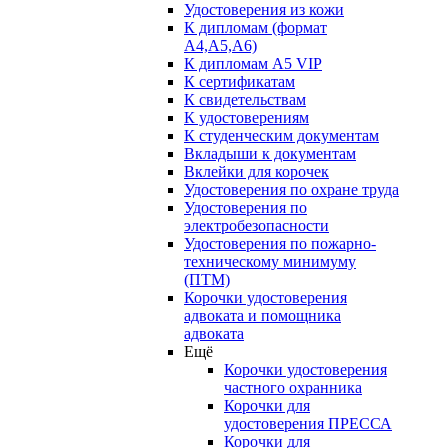
Удостоверения из кожи
К дипломам (формат
А4,А5,А6)
К дипломам А5 VIP
К сертификатам
К свидетельствам
К удостоверениям
К студенческим документам
Вкладыши к документам
Вклейки для корочек
Удостоверения по охране труда
Удостоверения по
электробезопасности
Удостоверения по пожарно-
техническому минимуму
(ПТМ)
Корочки удостоверения
адвоката и помощника
адвоката
Ещё
Корочки удостоверения
частного охранника
Корочки для
удостоверения ПРЕССА
Корочки для