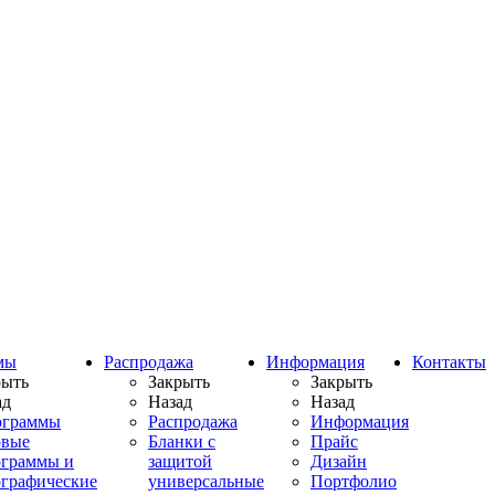
мы
Распродажа
Информация
Контакты
рыть
Закрыть
Закрыть
ад
Назад
Назад
ограммы
Распродажа
Информация
овые
Бланки с
Прайс
ограммы и
защитой
Дизайн
ографические
универсальные
Портфолио