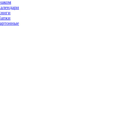
наком
алендари
Книги
Папки
артонные