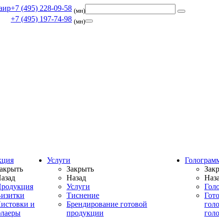
+7 (495) 228-09-58
(мн)
+7 (495) 197-74-98
(мн)
кция
Услуги
Голограм
акрыть
Закрыть
Зак
азад
Назад
Наз
родукция
Услуги
Гол
изитки
Тиснение
Гот
истовки и
Брендирование готовой
гол
лаеры
продукции
гол