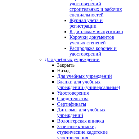
удостоверений
строительных и рабочих
специальностей
Журнал учета и
регистрации
К дипломам выпускника
Корочки документов
ученых степеней
Распродажа корочек и
удостоверений
Для учебных учреждений
Закрыть
Назад
Для учебных учреждений
Бланки для учебных
учреждений (универсальные)
Удостоверения
Свидетельства
Сертификаты
Дипломы для учебных
учреждений
Волонтерская книжка
Зачетные книжки,
студенческие,кадетские
удостоверения