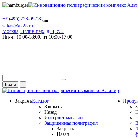
+7 (495) 228-09-58
(мн)
zakaz@a228.ru
Москва
, Лялин пер., д. 4, с. 2
Пн-чт
10:00-18:00,
пт
10:00-17:00
Войти
Закрыть
Каталог
Проду
Закрыть
З
Назад
Н
Интернет магазин
П
Защищенная полиграфия
В
Закрыть
Л
Назад
ф