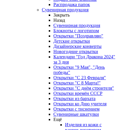
Распродажа папок
Сувенирная продукция
Закрыть
Назад
Сувенирная продукция
Блокноты с логотипом
Открытки "Поздравляю"
Детские открытки
Дизайнерские конверты
Новогодние открытки
Календари "Год Дракона 2024"
за 3 дня
Открытки "9 Мая", "День
победы"
Открытки "С 23 Февраля"
Открытки "С 8 Марта!"
Открытки "С днём строителя"
Открытки времён СССР
Открытки из бархата
Открытки ко Дню учителя
Открытки с тиснением
Сувенирные шкатулки
Ещё
Изделия из кожи с
вашим логотипом