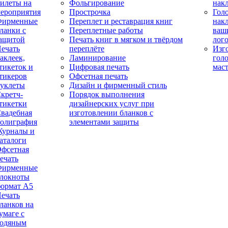
илеты на
Фольгирование
нак
ероприятия
Прострочка
Гол
Фирменные
Переплет и реставрация книг
нак
ланки с
Переплетные работы
ваш
ащитой
Печать книг в мягком и твёрдом
лог
ечать
переплёте
Изг
аклеек,
Ламинирование
гол
тикеток и
Цифровая печать
мас
тикеров
Офсетная печать
уклеты
Дизайн и фирменный стиль
кретч-
Порядок выполнения
тикетки
дизайнерских услуг при
вадебная
изготовлении бланков с
олиграфия
элементами защиты
урналы и
аталоги
фсетная
ечать
Фирменные
локноты
ормат А5
ечать
ланков на
умаге с
одяным