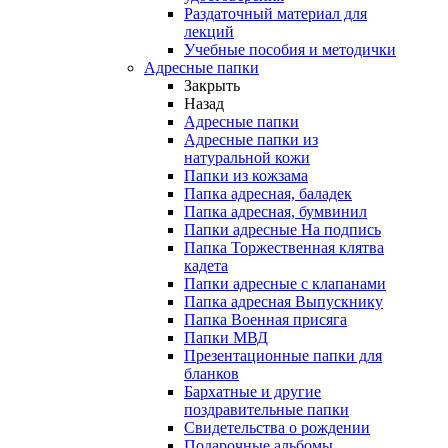
Раздаточный материал для
лекций
Учебные пособия и методички
Адресные папки
Закрыть
Назад
Адресные папки
Адресные папки из
натуральной кожи
Папки из кожзама
Папка адресная, баладек
Папка адресная, бумвинил
Папки адресные На подпись
Папка Торжественная клятва
кадета
Папки адресные с клапанами
Папка адресная Выпускнику
Папка Военная присяга
Папки МВД
Презентационные папки для
бланков
Бархатные и другие
поздравительные папки
Свидетельства о рождении
Подарочные альбомы