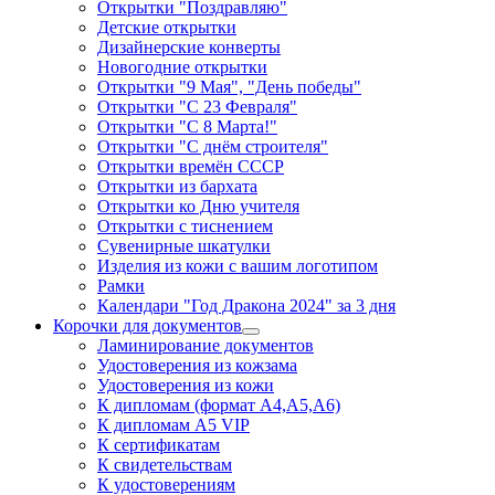
Открытки "Поздравляю"
Детские открытки
Дизайнерские конверты
Новогодние открытки
Открытки "9 Мая", "День победы"
Открытки "С 23 Февраля"
Открытки "С 8 Марта!"
Открытки "С днём строителя"
Открытки времён СССР
Открытки из бархата
Открытки ко Дню учителя
Открытки с тиснением
Сувенирные шкатулки
Изделия из кожи с вашим логотипом
Рамки
Календари "Год Дракона 2024" за 3 дня
Корочки для документов
Ламинирование документов
Удостоверения из кожзама
Удостоверения из кожи
К дипломам (формат А4,А5,А6)
К дипломам А5 VIP
К сертификатам
К свидетельствам
К удостоверениям