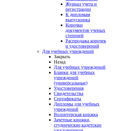
Журнал учета и
регистрации
К дипломам
выпускника
Корочки
документов ученых
степеней
Распродажа корочек
и удостоверений
Для учебных учреждений
Закрыть
Назад
Для учебных учреждений
Бланки для учебных
учреждений
(универсальные)
Удостоверения
Свидетельства
Сертификаты
Дипломы для учебных
учреждений
Волонтерская книжка
Зачетные книжки,
студенческие,кадетские
удостоверения