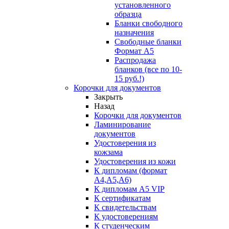
установленного
образца
Бланки свободного
назначения
Свободные бланки
Формат А5
Распродажа
бланков (все по 10-
15 руб.!)
Корочки для документов
Закрыть
Назад
Корочки для документов
Ламинирование
документов
Удостоверения из
кожзама
Удостоверения из кожи
К дипломам (формат
А4,А5,А6)
К дипломам А5 VIP
К сертификатам
К свидетельствам
К удостоверениям
К студенческим