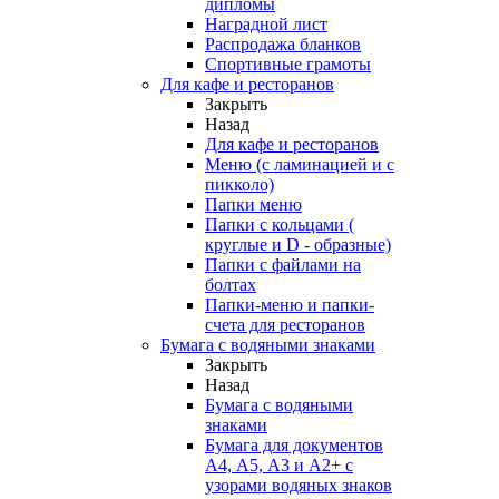
дипломы
Наградной лист
Распродажа бланков
Спортивные грамоты
Для кафе и ресторанов
Закрыть
Назад
Для кафе и ресторанов
Меню (с ламинацией и с
пикколо)
Папки меню
Папки с кольцами (
круглые и D - образные)
Папки с файлами на
болтах
Папки-меню и папки-
счета для ресторанов
Бумага с водяными знаками
Закрыть
Назад
Бумага с водяными
знаками
Бумага для документов
А4, А5, А3 и А2+ с
узорами водяных знаков