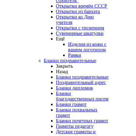
строителя"
Открытки времён СССР
Открытки из бархата
Открытки ко Дню
учителя
Открытки с тиснением
Сувенирные шкатулки
Ещё
Изделия из кожи с
вашим логотипом
Рамки
Бланки поздравительные
Закрыть
Назад
Бланки поздравительные
Поздравительный адрес
Бланки дипломов
Бланки
благодарственных писем
Бланки грамот
Бланки похвальных
грамот
Бланки почетных грамот
Грамоты педагогу
Детские грамоты и