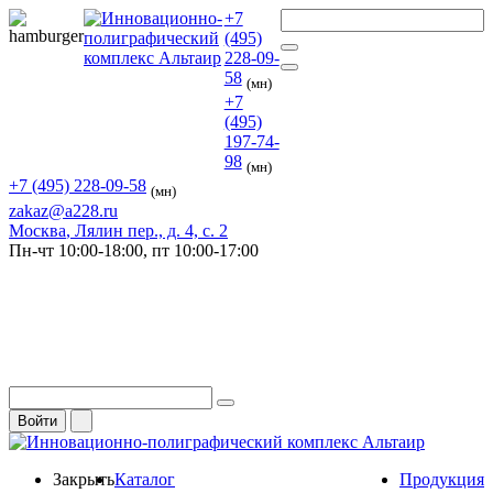
+7
(495)
228-09-
58
(мн)
+7
(495)
197-74-
98
(мн)
+7 (495) 228-09-58
(мн)
zakaz@a228.ru
Москва
, Лялин пер., д. 4, с. 2
Пн-чт
10:00-18:00,
пт
10:00-17:00
Войти
Закрыть
Каталог
Продукция