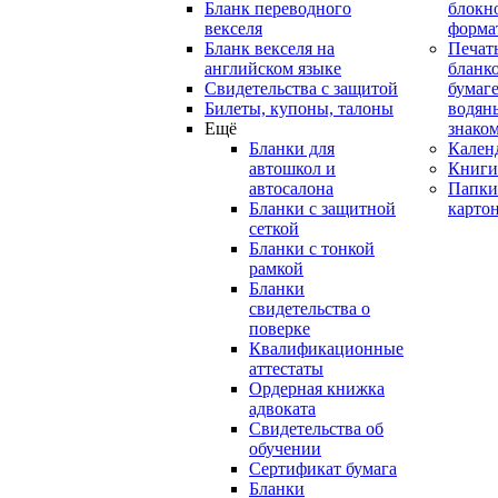
Бланк переводного
блокн
векселя
форма
Бланк векселя на
Печат
английском языке
бланко
Свидетельства с защитой
бумаге
Билеты, купоны, талоны
водян
Ещё
знако
Бланки для
Кален
автошкол и
Книги
автосалона
Папки
Бланки с защитной
карто
сеткой
Бланки с тонкой
рамкой
Бланки
свидетельства о
поверке
Квалификационные
аттестаты
Ордерная книжка
адвоката
Свидетельства об
обучении
Сертификат бумага
Бланки