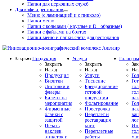
Папки для церковных служб
Для кафе и ресторанов
Меню (с ламинацией и с пикколо)
Папки меню
Папки с кольцами ( круглые и D - образные)
Папки с файлами на болтах
Папки-меню и папки-счета для ресторанов
Закрыть
Продукция
Услуги
Гологра
Закрыть
Закрыть
Зак
Назад
Назад
Наз
Продукция
Услуги
Го
Визитки
Тиснение
Го
Листовки и
Брендирование
го
флаеры
готовой
гол
Билеты на
продукции
на
мероприятия
Фольгирование
Гол
Фирменные
Прострочка
нак
бланки с
Переплет и
ва
защитой
реставрация
ло
Печать
книг
Изг
наклеек,
Переплетные
гол
этикеток и
работы
мас