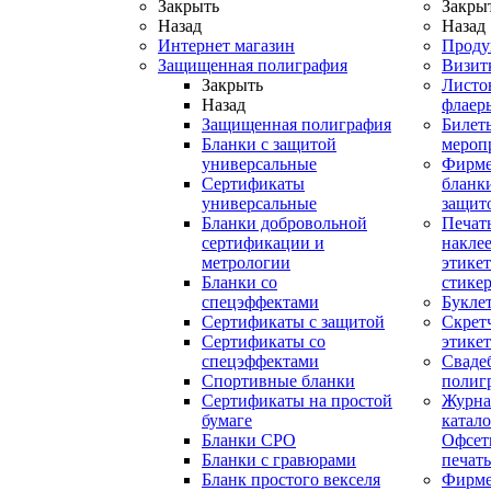
Закрыть
Закры
Назад
Назад
Интернет магазин
Проду
Защищенная полиграфия
Визит
Закрыть
Листо
Назад
флаер
Защищенная полиграфия
Билет
Бланки с защитой
мероп
универсальные
Фирм
Сертификаты
бланки
универсальные
защит
Бланки добровольной
Печат
сертификации и
наклее
метрологии
этикет
Бланки со
стике
спецэффектами
Букле
Сертификаты с защитой
Скрет
Сертификаты со
этике
спецэффектами
Сваде
Спортивные бланки
полиг
Cертификаты на простой
Журна
бумаге
катал
Бланки СРО
Офсет
Бланки с гравюрами
печать
Бланк простого векселя
Фирм