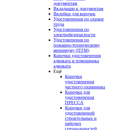
документам
Вкладыши к документам
Вклейки для корочек
Удостоверения по охране
труда
Удостоверения по
электробезопасности
Удостоверения по
пожарно-техническому
минимуму (ПТМ)
Корочки удостоверения
адвоката и помощника
адвоката
Ещё
Корочки
удостоверения
частного охранника
Корочки для
удостоверения
ПРЕССА
Корочки для
удостоверений
строительных и
рабочих
специальностей