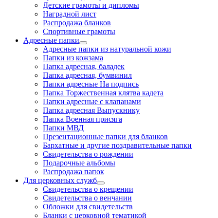
Детские грамоты и дипломы
Наградной лист
Распродажа бланков
Спортивные грамоты
Адресные папки
Адресные папки из натуральной кожи
Папки из кожзама
Папка адресная, баладек
Папка адресная, бумвинил
Папки адресные На подпись
Папка Торжественная клятва кадета
Папки адресные с клапанами
Папка адресная Выпускнику
Папка Военная присяга
Папки МВД
Презентационные папки для бланков
Бархатные и другие поздравительные папки
Свидетельства о рождении
Подарочные альбомы
Распродажа папок
Для церковных служб
Свидетельства о крещении
Свидетельства о венчании
Обложки для свидетельств
Бланки с церковной тематикой