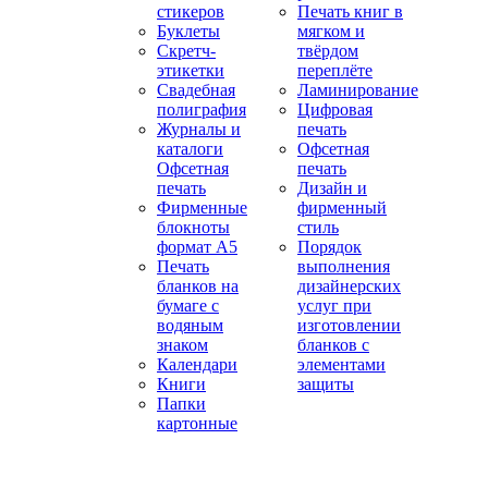
стикеров
Печать книг в
Буклеты
мягком и
Скретч-
твёрдом
этикетки
переплёте
Свадебная
Ламинирование
полиграфия
Цифровая
Журналы и
печать
каталоги
Офсетная
Офсетная
печать
печать
Дизайн и
Фирменные
фирменный
блокноты
стиль
формат А5
Порядок
Печать
выполнения
бланков на
дизайнерских
бумаге с
услуг при
водяным
изготовлении
знаком
бланков с
Календари
элементами
Книги
защиты
Папки
картонные