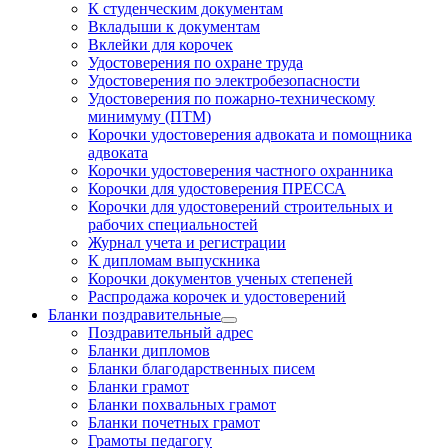
К студенческим документам
Вкладыши к документам
Вклейки для корочек
Удостоверения по охране труда
Удостоверения по электробезопасности
Удостоверения по пожарно-техническому
минимуму (ПТМ)
Корочки удостоверения адвоката и помощника
адвоката
Корочки удостоверения частного охранника
Корочки для удостоверения ПРЕССА
Корочки для удостоверений строительных и
рабочих специальностей
Журнал учета и регистрации
К дипломам выпускника
Корочки документов ученых степеней
Распродажа корочек и удостоверений
Бланки поздравительные
Поздравительный адрес
Бланки дипломов
Бланки благодарственных писем
Бланки грамот
Бланки похвальных грамот
Бланки почетных грамот
Грамоты педагогу