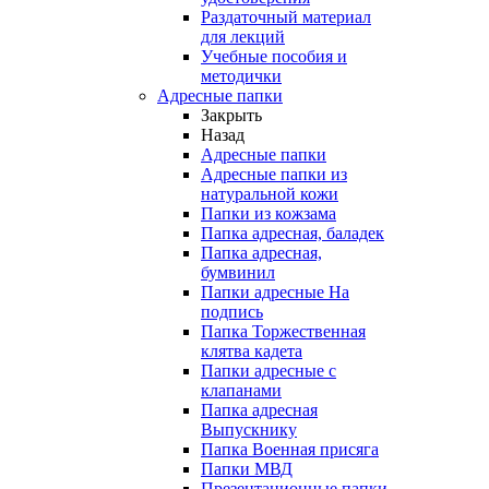
Раздаточный материал
для лекций
Учебные пособия и
методички
Адресные папки
Закрыть
Назад
Адресные папки
Адресные папки из
натуральной кожи
Папки из кожзама
Папка адресная, баладек
Папка адресная,
бумвинил
Папки адресные На
подпись
Папка Торжественная
клятва кадета
Папки адресные с
клапанами
Папка адресная
Выпускнику
Папка Военная присяга
Папки МВД
Презентационные папки